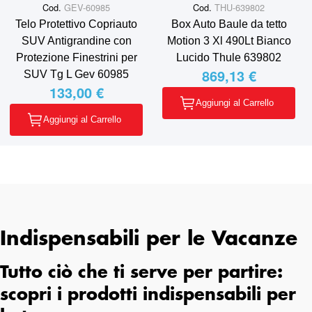
Cod.
GEV-60985
Cod.
THU-639802
Telo Protettivo Copriauto
Box Auto Baule da tetto
SUV Antigrandine con
Motion 3 Xl 490Lt Bianco
Protezione Finestrini per
Lucido Thule 639802
869,13 €
SUV Tg L Gev 60985
133,00 €
Aggiungi al Carrello
Aggiungi al Carrello
Indispensabili per le Vacanze
Tutto ciò che ti serve per partire:
scopri i prodotti indispensabili per