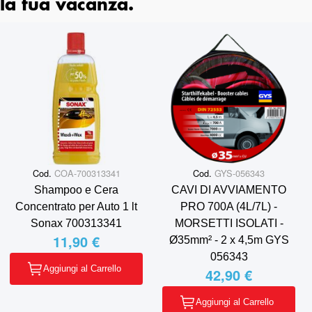
la tua vacanza.
Cod.
COA-700313341
Cod.
GYS-056343
Shampoo e Cera
CAVI DI AVVIAMENTO
Concentrato per Auto 1 lt
PRO 700A (4L/7L) -
Sonax 700313341
MORSETTI ISOLATI -
11,90 €
Ø35mm² - 2 x 4,5m GYS
056343
Aggiungi al Carrello
42,90 €
Aggiungi al Carrello