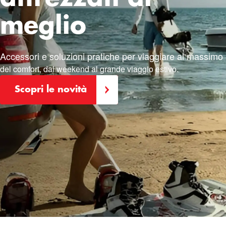
meglio
Accessori e soluzioni pratiche
per viaggiare al massimo
del comfort, dal weekend al grande viaggio estivo.
Scopri le novità