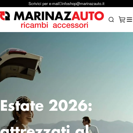
Scrivici su Whastapp
+39 331 1804865
Salta al contenuto
Carrel
Search
Estate 2026:
attrezzati al