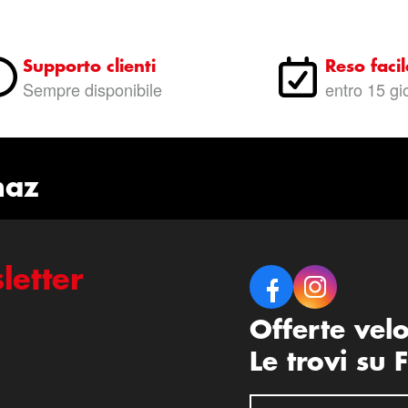
Supporto clienti
Reso facil
Sempre disponibile
entro 15 gi
naz
letter
Offerte vel
Le trovi su