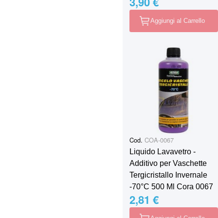
3,90 €
Aggiungi al Carrello
Cod.
COA-0067
Liquido Lavavetro -
Additivo per Vaschette
Tergicristallo Invernale
-70°C 500 Ml Cora 0067
2,81 €