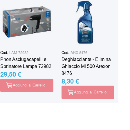
Cod.
LAM-72982
Cod.
ARX-8476
Phon Asciugacapelli e
Deghiacciante - Elimina
Sbrinatore Lampa 72982
Ghiaccio Ml 500 Arexon
29,50 €
8476
8,30 €
Aggiungi al Carrello
Aggiungi al Carrello