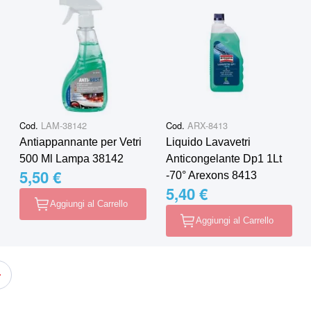
Cod.
LAM-38142
Cod.
ARX-8413
Antiappannante per Vetri
Liquido Lavavetri
500 Ml Lampa 38142
Anticongelante Dp1 1Lt
5,50 €
-70° Arexons 8413
5,40 €
Aggiungi al Carrello
Aggiungi al Carrello
do la pagina
Pagina
Successivo