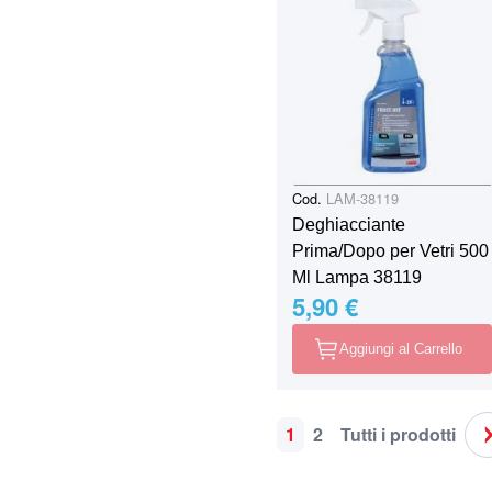
Cod.
LAM-38119
Deghiacciante
Prima/Dopo per Vetri 500
Ml Lampa 38119
5,90 €
Aggiungi al Carrello
1
2
Tutti i prodotti
Pagina
Attualmente stai leggen
Pagina
Pagina