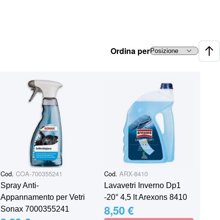
Ordina per
Impo
Cod.
COA-700355241
Cod.
ARX-8410
Spray Anti-
Lavavetri Inverno Dp1
Appannamento per Vetri
-20° 4,5 lt Arexons 8410
8,50 €
Sonax 7000355241