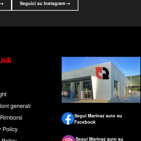
→
→
Seguici su Instagram
tili
s
ght
ioni generali
Segui Marinaz auto su
 Rimborsi
Facebook
 Policy
Segui Marinaz auto su
 Policy