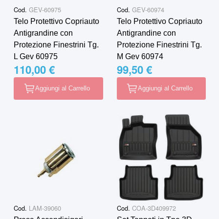
Cod.
GEV-60975
Cod.
GEV-60974
Telo Protettivo Copriauto
Telo Protettivo Copriauto
Antigrandine con
Antigrandine con
Protezione Finestrini Tg.
Protezione Finestrini Tg.
L Gev 60975
M Gev 60974
110,00 €
99,50 €
Aggiungi al Carrello
Aggiungi al Carrello
Cod.
LAM-39060
Cod.
COA-3D409972