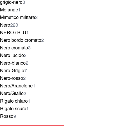
elementi
grigio-nero
3
elemento
Melange
1
elementi
Mimetico militare
3
elementi
Nero
223
elemento
NERO / BLU
1
elementi
Nero bordo cromato
2
elementi
Nero cromato
3
elementi
Nero lucido
2
elementi
Nero-bianco
2
elementi
Nero-Grigio
7
elementi
Nero-rosso
2
elemento
Nero/Arancione
1
elementi
Nero/Giallo
2
elemento
Rigato chiaro
1
elemento
Rigato scuro
1
elementi
Rosso
9