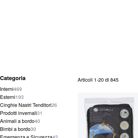
Categoria
Articoli
1
-
20
di
845
elementi
Interni
469
elementi
Esterni
193
elementi
Cinghie Nastri Tenditori
26
elementi
Prodotti invernali
31
elementi
Animali a bordo
40
elementi
Bimbi a bordo
30
elementi
Emergenza e Sicurezza
42