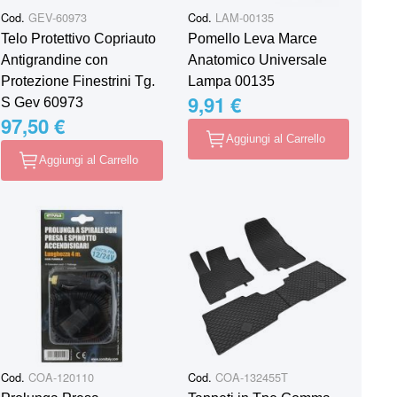
Cod.
GEV-60973
Cod.
LAM-00135
Telo Protettivo Copriauto
Pomello Leva Marce
Antigrandine con
Anatomico Universale
Protezione Finestrini Tg.
Lampa 00135
9,91 €
S Gev 60973
97,50 €
Aggiungi al Carrello
Aggiungi al Carrello
Cod.
COA-120110
Cod.
COA-132455T