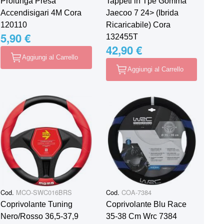
Prolunga Presa
Tappeti in Tpe Gomma
Accendisigari 4M Cora
Jaecoo 7 24> (Ibrida
120110
Ricaricabile) Cora
5,90 €
132455T
42,90 €
Aggiungi al Carrello
Aggiungi al Carrello
Cod.
MCO-SWC016BRS
Cod.
COA-7384
Coprivolante Tuning
Coprivolante Blu Race
Nero/Rosso 36,5-37,9
35-38 Cm Wrc 7384