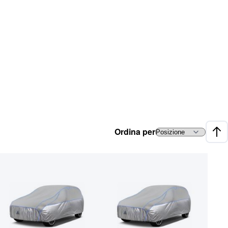
Ordina per
Impo