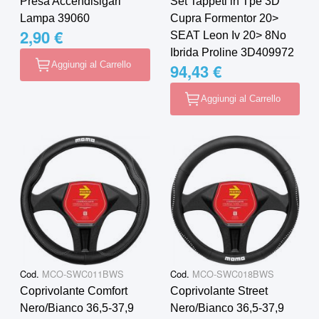
Presa Accendisigari
Set Tappeti in Tpe 3D
Lampa 39060
Cupra Formentor 20>
2,90 €
SEAT Leon Iv 20> 8No
Ibrida Proline 3D409972
Aggiungi al Carrello
94,43 €
Aggiungi al Carrello
Cod.
MCO-SWC011BWS
Cod.
MCO-SWC018BWS
Coprivolante Comfort
Coprivolante Street
Nero/Bianco 36,5-37,9
Nero/Bianco 36,5-37,9