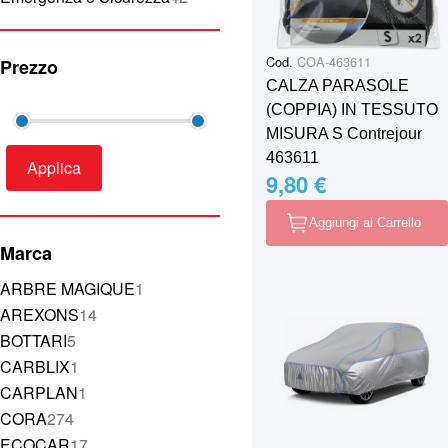
Cod.
COA-463611
Prezzo
CALZA PARASOLE
(COPPIA) IN TESSUTO
MISURA S Contrejour
463611
Applica
9,80 €
Aggiungi al Carrello
Marca
elemento
ARBRE MAGIQUE
1
elementi
AREXONS
14
elementi
BOTTARI
5
elemento
CARBLIX
1
elemento
CARPLAN
1
elementi
CORA
274
elementi
ECOCAR
17