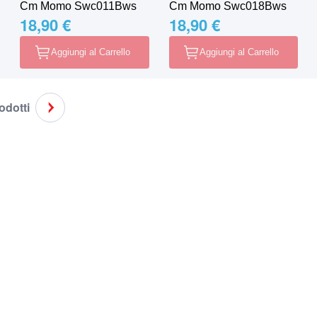
Cm Momo Swc011Bws
Cm Momo Swc018Bws
18,90 €
18,90 €
Aggiungi al Carrello
Aggiungi al Carrello
rodotti
do la pagina
agina
Pagina
Successivo