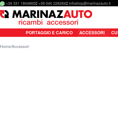
+39 331 1804865
+39 040 228284
infoshop@marinazauto.it
Salta al contenuto
PORTAGGIO E CARICO
ACCESSORI
CU
Home
Accessori