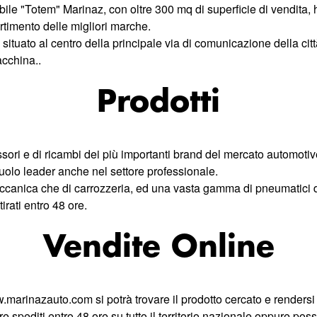
bile "Totem" Marinaz, con oltre 300 mq di superficie di vendita,
rtimento delle migliori marche.
ituato al centro della principale via di comunicazione della citt
acchina..
Prodotti
ori e di ricambi dei più importanti brand del mercato automotive
ruolo leader anche nel settore professionale.
meccanica che di carrozzeria, ed una vasta gamma di pneumatici 
irati entro 48 ore.
Vendite Online
w.marinazauto.com si potrà trovare il prodotto cercato e rendersi
spediti entro 48 ore su tutto il territorio nazionale oppure posso