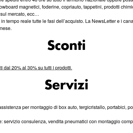
owboard magnetici
,
foderine
,
copriauto
,
tappetini
,
prodotti chimic
 sul mercato, ecc…
in tempo reale tutte le fasi dell’acquisto. La NewsLetter e i canal
 mese.
Sconti
 dal 20% al 30% su tutti i prodotti.
Servizi
i assistenza per montaggio di box auto, tergicristallo, portabici, 
re: servizio consulenza, vendita pneumatici con montaggio compr