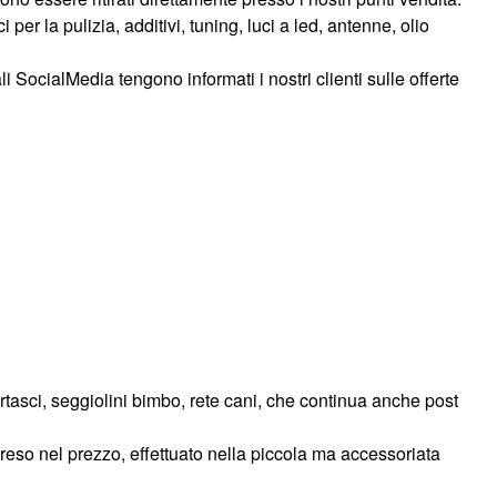
i per la pulizia
,
additivi
,
tuning
,
luci a led
,
antenne
,
olio
i SocialMedia tengono informati i nostri clienti sulle offerte
portasci, seggiolini bimbo, rete cani, che continua anche post
eso nel prezzo, effettuato nella piccola ma accessoriata