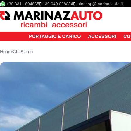
+39 331 1804865
+39 040 228284
infoshop@marinazauto.it
Salta al contenuto
PORTAGGIO E CARICO
ACCESSORI
CU
Home
Chi Siamo