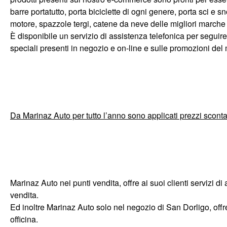
barre portatutto
,
porta biciclette
di ogni genere,
porta sci
e
sn
motore
,
spazzole tergi
,
catene da neve
delle migliori marche
È disponibile un servizio di assistenza telefonica per seguire 
speciali presenti in negozio e on-line e sulle promozioni del
Da Marinaz Auto per tutto l’anno sono applicati prezzi scontati
Marinaz Auto nei punti vendita, offre ai suoi clienti servizi d
vendita.
Ed inoltre Marinaz Auto solo nel negozio di San Dorligo, off
officina.