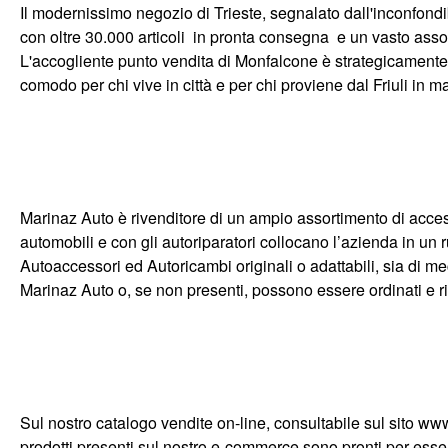
Il modernissimo negozio di Trieste, segnalato dall'inconfondi
con oltre 30.000 articoli in pronta consegna e un vasto asso
L'accogliente punto vendita di Monfalcone è strategicamente s
comodo per chi vive in città e per chi proviene dal Friuli in m
Marinaz Auto è rivenditore di un ampio assortimento di access
automobili e con gli autoriparatori collocano l’azienda in un 
Autoaccessori ed Autoricambi originali o adattabili, sia di 
Marinaz Auto o, se non presenti, possono essere ordinati e rit
Sul nostro catalogo vendite on-line, consultabile sul sito ww
prodotti presenti sul nostro e-commerce sono pronti per essere 