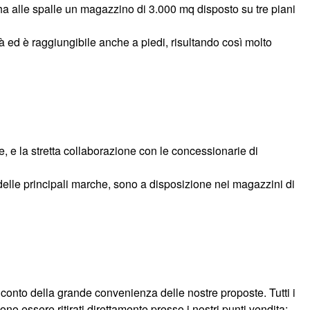
 ha alle spalle un magazzino di 3.000 mq disposto su tre piani
à ed è raggiungibile anche a piedi, risultando così molto
, e la stretta collaborazione con le concessionarie di
delle principali marche, sono a disposizione nei magazzini di
 conto della grande convenienza delle nostre proposte. Tutti i
no essere ritirati direttamente presso i nostri punti vendita: