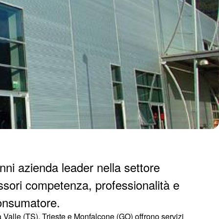
nni azienda leader nella settore
sori competenza, professionalità e
consumatore.
la Valle (TS), Trieste e Monfalcone (GO) offrono servizi