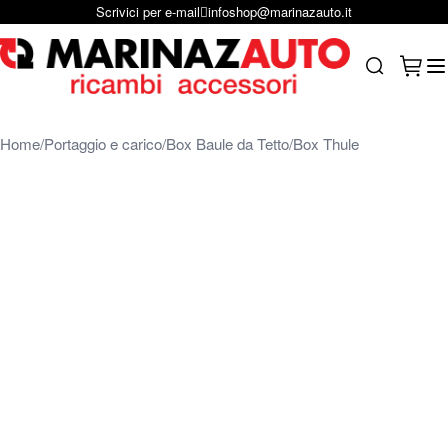
Scrivici per e-mail
infoshop@marinazauto.it
Salta al contenuto
Carrel
Search
Home
Portaggio e carico
Box Baule da Tetto
Box Thule