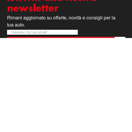
newsletter
Rimani aggiornato su offerte, novità e consigli per la
tua auto.
Iscriviti alla nostra Newsletter:
Newsletter
Iscriviti alla Newsletter
Offerte veloci e promo a
tempo?
Le trovi su Facebook ed
Instagram