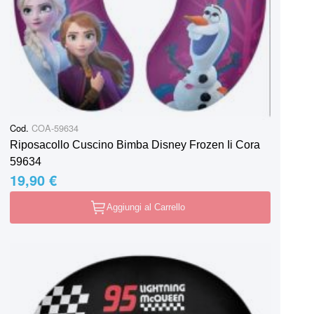
Cod.
COA-59634
Riposacollo Cuscino Bimba Disney Frozen Ii Cora
59634
19,90 €
Aggiungi al Carrello