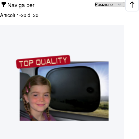
Naviga per
Impo
Articoli
1
-
20
di
30