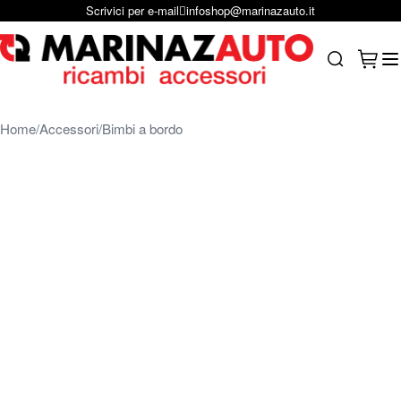
Scrivici su Whastapp
+39 331 1804865
Salta al contenuto
Carrel
Search
Home
Accessori
Bimbi a bordo