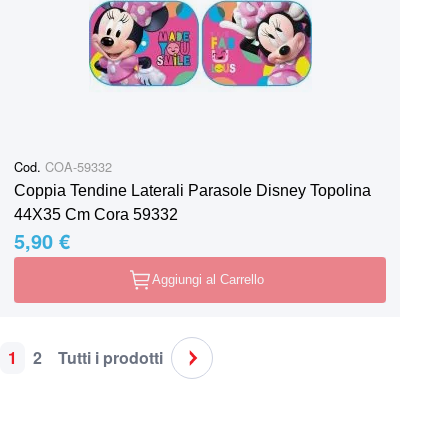
Cod.
COA-59332
Coppia Tendine Laterali Parasole Disney Topolina
44X35 Cm Cora 59332
5,90 €
Aggiungi al Carrello
1
2
Tutti i prodotti
Pagina
Attualmente stai leggendo la pagina
Pagina
Pagina
Pagina
Successivo