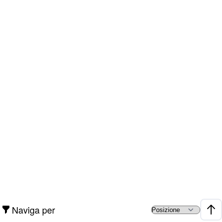
Naviga per
Impo