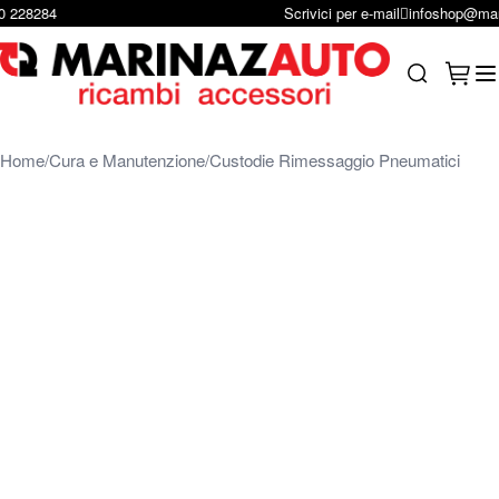
Scrivici per e-mail
infoshop@marinazauto.it
Salta al contenuto
Carrel
Search
Home
Cura e Manutenzione
Custodie Rimessaggio Pneumatici