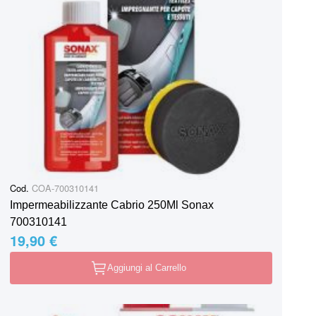
Cod.
COA-700310141
Impermeabilizzante Cabrio 250Ml Sonax
700310141
19,90 €
Aggiungi al Carrello