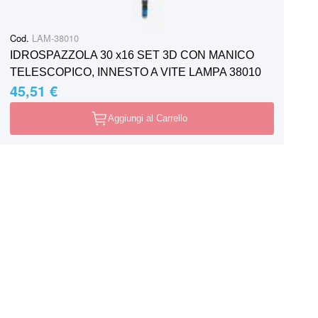
Cod.
LAM-38010
IDROSPAZZOLA 30 x16 SET 3D CON MANICO
TELESCOPICO, INNESTO A VITE LAMPA 38010
45,51 €
Aggiungi al Carrello
1
2
3
4
5
Tutti i prodotti
Pagina
Attualmente stai leggendo la pagina
Pagina
Pagina
Pagina
Pagina
Pagina
Pagina
Successivo
Spedizione in tutta Italia
Supporto clie
o ritiro nei nostri punti vendita
Sempre disponi