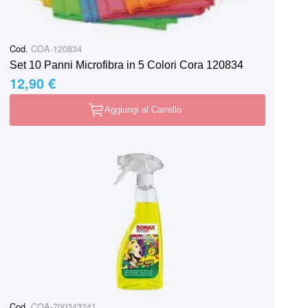
Cod.
COA-120834
Set 10 Panni Microfibra in 5 Colori Cora 120834
12,90 €
Aggiungi al Carrello
Cod.
COA-700343241