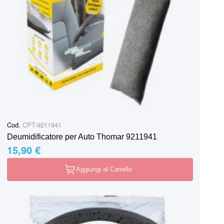
Cod.
CPT-9211941
Deumidificatore per Auto Thomar 9211941
15,90 €
Aggiungi al Carrello