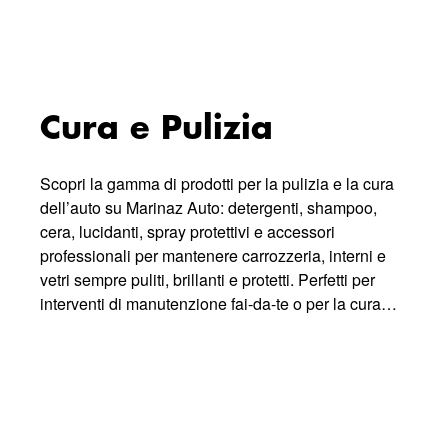
Cura e Pulizia
Scopri la gamma di prodotti per la pulizia e la cura
dell’auto su Marinaz Auto: detergenti, shampoo,
cera, lucidanti, spray protettivi e accessori
professionali per mantenere carrozzeria, interni e
vetri sempre puliti, brillanti e protetti. Perfetti per
interventi di manutenzione fai-da-te o per la cura
quotidiana, questi prodotti garantiscono risultati
duraturi e sicurezza dei materiali, rendendo la tua
auto sempre come nuova. Approfitta della
spedizione veloce in tutta Italia e scegli tra soluzioni
professionali e accessibili per interni, esterni e vetri
auto, per una manutenzione completa del veicolo.