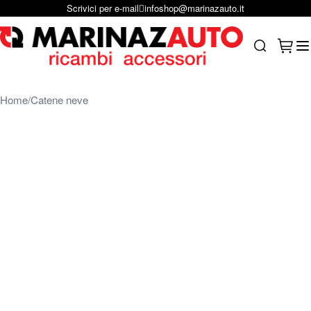
Scrivici per e-mail
infoshop@marinazauto.it
Salta al contenuto
Carrel
Search
Home
Catene neve