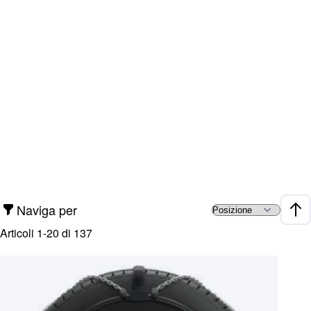
Naviga per
Impo
Articoli
1
-
20
di
137