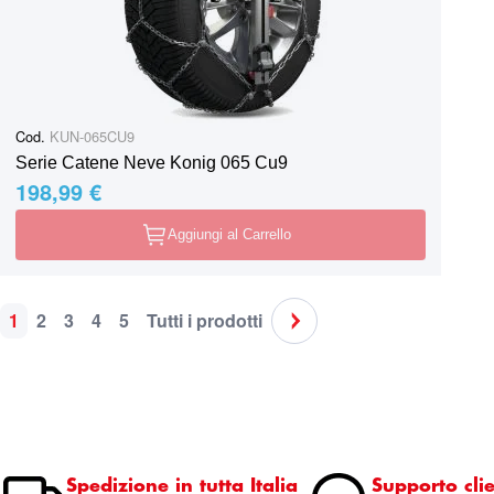
Cod.
KUN-065CU9
Serie Catene Neve Konig 065 Cu9
198,99 €
Aggiungi al Carrello
1
2
3
4
5
Tutti i prodotti
Pagina
Attualmente stai leggendo la pagina
Pagina
Pagina
Pagina
Pagina
Pagina
Pagina
Successivo
Spedizione in tutta Italia
Supporto clie