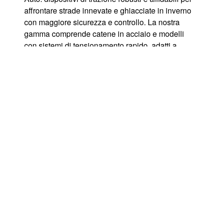
affrontare strade innevate e ghiacciate in inverno
con maggiore sicurezza e controllo. La nostra
gamma comprende catene in acciaio e modelli
con sistemi di tensionamento rapido, adatti a
diverse misure di pneumatici e veicoli, ideali per
chi viaggia in montagna o in zone con obbligo di
dotazioni invernali. Scegli catene da neve
compatibili con il tuo veicolo, facili da montare e
conformi alle normative, per viaggiare in
tranquillità nelle condizioni meteo più difficili.
Spedizione veloce in tutta Italia.\r\n
Dal 15 novembre 2025 al 15 aprile 2026, sarà in
vigore l\'obbligo di catene a bordo o pneumatici
da neve su diversi tratti delle strade e autostrade
italiane contrassegnate da apposita segnaletica,
ovvero quelle più esposte al rischio neve e
ghiaccio durante l\'inverno.
\r\n\r\n\r\n