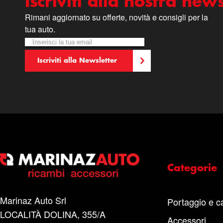
Iscriviti alla nostra news
Rimani aggiornato su offerte, novità e consigli per la
tua auto.
Iscriviti alla nostra Newsletter:
Newsletter
Iscriviti alla Newsletter
Categorie
Marinaz Auto Srl
Portaggio e c
LOCALITÀ DOLINA, 355/A
Accessori