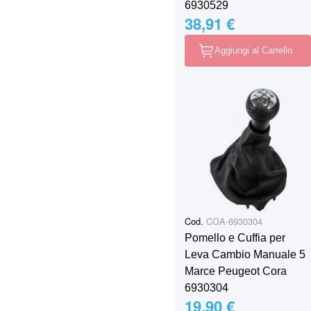
6930529
38,91 €
Aggiungi al Carrello
Cod.
COA-6930304
Pomello e Cuffia per
Leva Cambio Manuale 5
Marce Peugeot Cora
6930304
19,90 €