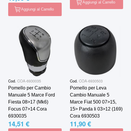
Aggiungi al Carrello
Aggiungi al Carrello
Cod.
COA-6930035
Cod.
COA-6930503
Pomello per Cambio
Pomello per Leva
Manuale 5 Marce Ford
Cambio Manuale 5
Fiesta 08>17 (Mk6)
Marce Fiat 500 07>15,
Focus 07>14 Cora
15> Panda Ii 03>12 (169)
6930035
Cora 6930503
14,51 €
11,90 €