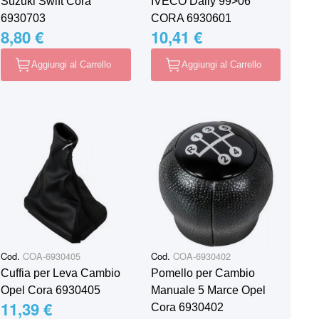
Suzuki Swift Cora
IVECO Daily 99>06
6930703
CORA 6930601
8,80 €
10,41 €
Aggiungi al Carrello
Aggiungi al Carrello
Cod.
COA-6930405
Cod.
COA-6930402
Cuffia per Leva Cambio
Pomello per Cambio
Opel Cora 6930405
Manuale 5 Marce Opel
11,39 €
Cora 6930402