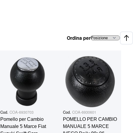
Ordina per
Impo
Cod.
COA-6930703
Cod.
COA-6930601
Pomello per Cambio
POMELLO PER CAMBIO
Manuale 5 Marce Fiat
MANUALE 5 MARCE