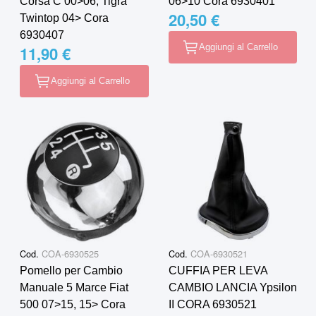
Corsa C 00>06, Tigra
06>10 Cora 6930401
20,50 €
Twintop 04> Cora
6930407
Aggiungi al Carrello
11,90 €
Aggiungi al Carrello
Cod.
COA-6930525
Cod.
COA-6930521
Pomello per Cambio
CUFFIA PER LEVA
Manuale 5 Marce Fiat
CAMBIO LANCIA Ypsilon
500 07>15, 15> Cora
II CORA 6930521