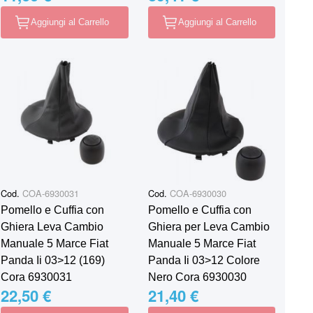
Aggiungi al Carrello
Aggiungi al Carrello
Cod.
COA-6930031
Cod.
COA-6930030
Pomello e Cuffia con
Pomello e Cuffia con
Ghiera Leva Cambio
Ghiera per Leva Cambio
Manuale 5 Marce Fiat
Manuale 5 Marce Fiat
Panda Ii 03>12 (169)
Panda Ii 03>12 Colore
Cora 6930031
Nero Cora 6930030
22,50 €
21,40 €