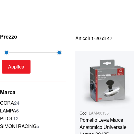
Prezzo
Articoli
1
-
20
di
47
Applica
Marca
elementi
CORA
24
elementi
LAMPA
6
Cod.
LAM-00135
elementi
PILOT
12
Pomello Leva Marce
elementi
SIMONI RACING
5
Anatomico Universale