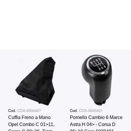
Cod.
COA-6930407
Cod.
COA-6930401
Cuffia Freno a Mano
Pomello Cambio 6 Marce
Opel Combo C 01>11,
Astra H 04> - Corsa D