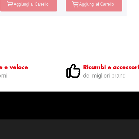
Aggiungi al Carrello
Aggiungi al Carrello
e e veloce
Ricambi e accessori
orni
dei migliori brand