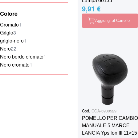
Lampa 00135
9,91 €
Colore
Aggiungi al Carrello
elemento
Cromato
1
elementi
Grigio
3
elemento
grigio-nero
1
elementi
Nero
22
elemento
Nero bordo cromato
1
elemento
Nero cromato
1
Cod.
COA-6930529
POMELLO PER CAMBIO
MANUALE 5 MARCE
LANCIA Ypsilon III 11>15