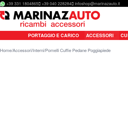
+39 331 1804865
+39 040 228284
infoshop@marinazauto.it
Salta al contenuto
PORTAGGIO E CARICO
ACCESSORI
CU
Home
Accessori
Interni
Pomelli Cuffie Pedane Poggiapiede