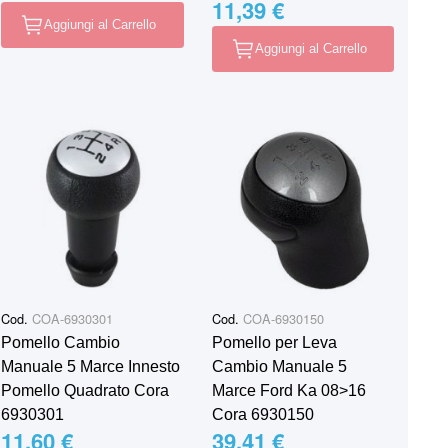
11,39 €
Aggiungi al Carrello
Aggiungi al Carrello
Cod.
COA-6930301
Cod.
COA-6930150
Pomello Cambio
Pomello per Leva
Manuale 5 Marce Innesto
Cambio Manuale 5
Pomello Quadrato Cora
Marce Ford Ka 08>16
6930301
Cora 6930150
11,60 €
39,41 €