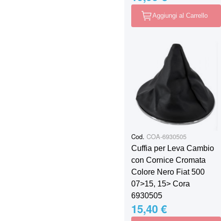
Aggiungi al Carrello
Cod.
COA-6930505
Cuffia per Leva Cambio
con Cornice Cromata
Colore Nero Fiat 500
07>15, 15> Cora
6930505
15,40 €