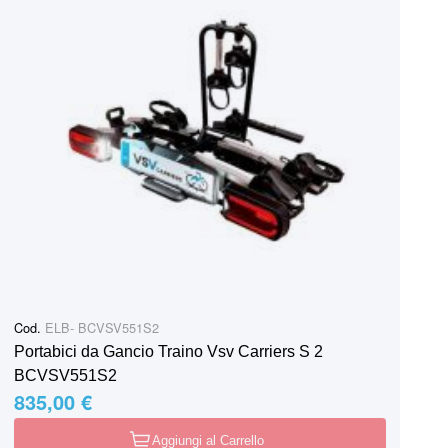
Cod.
ELB- BCVSV551S2
Portabici da Gancio Traino Vsv Carriers S 2
BCVSV551S2
835,00 €
Aggiungi al Carrello