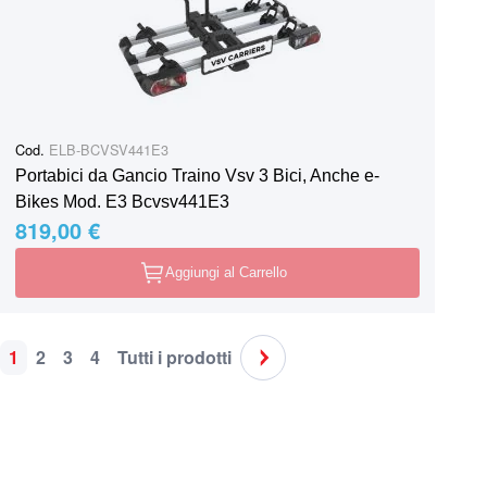
Cod.
ELB-BCVSV441E3
Portabici da Gancio Traino Vsv 3 Bici, Anche e-
Bikes Mod. E3 Bcvsv441E3
819,00 €
Aggiungi al Carrello
1
2
3
4
Tutti i prodotti
Pagina
Attualmente stai leggendo la pagina
Pagina
Pagina
Pagina
Pagina
Pagina
Successivo