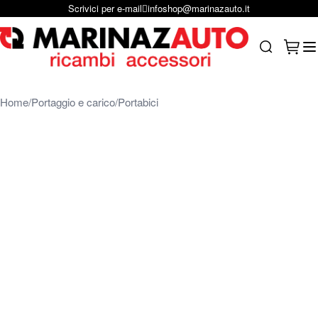
Scrivici per e-mail
infoshop@marinazauto.it
Salta al contenuto
Carrel
Search
Home
Portaggio e carico
Portabici