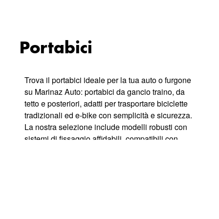
Portabici
Trova il portabici ideale per la tua auto o furgone
su Marinaz Auto: portabici da gancio traino, da
tetto e posteriori, adatti per trasportare biciclette
tradizionali ed e-bike con semplicità e sicurezza.
La nostra selezione include modelli robusti con
sistemi di fissaggio affidabili, compatibili con
diversi veicoli e facili da montare, perfetti per gite,
vacanze o spostamenti quotidiani. Approfitta dei
prezzi competitivi e della spedizione veloce in
tutta Italia scegliendo tra accessori portabici di
qualità per una soluzione di trasporto stabile e
durevole.