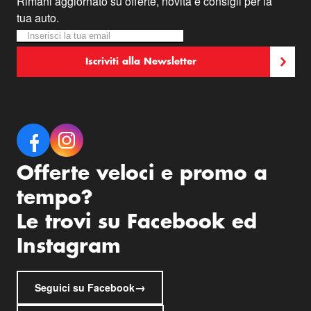
Rimani aggiornato su offerte, novità e consigli per la
tua auto.
Iscriviti alla nostra Newsletter:
Newsletter
Iscriviti alla Newsletter
Offerte veloci e promo a
tempo?
Le trovi su Facebook ed
Instagram
→
Seguici su Facebook