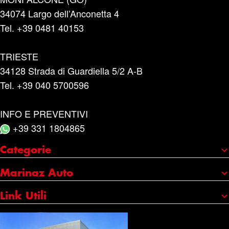
34074 Largo dell’Anconetta 4
Tel. +39 0481 40153
TRIESTE
34128 Strada di Guardiella 5/2 A-B
Tel. +39 040 5700596
INFO E PREVENTIVI
+39 331 1804865
Categorie
Portaggio e carico
Marinaz Auto
Accessori
Chi siamo
Link Utili
Cura e manutenzione
I nostri marchi
Credits
Catene da neve