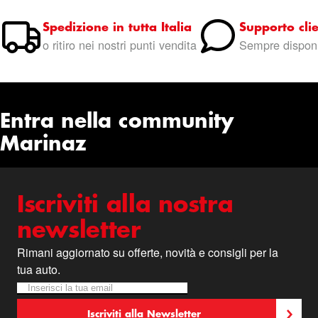
Spedizione in tutta Italia
Supporto clie
o ritiro nei nostri punti vendita
Sempre disponi
Entra nella community
Marinaz
Iscriviti alla nostra
newsletter
Rimani aggiornato su offerte, novità e consigli per la
tua auto.
Iscriviti alla nostra Newsletter:
Newsletter
Iscriviti alla Newsletter