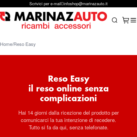
Scrivici per e-mail
infoshop@marinazauto.it
Salta al contenuto
Carrel
Search
Home
Reso Easy
Reso Easy
il reso online senza
complicazioni
Hai 14 giorni dalla ricezione del prodotto per
comunicarci la tua intenzione di recedere.
Tutto si fa da qui, senza telefonate.