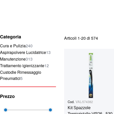
Categoria
Articoli
1
-
20
di
574
elementi
Cura e Pulizia
240
elementi
Aspirapolvere Lucidatrice
13
elementi
Manutenzione
313
elementi
Trattamento igienizzante
12
Custodie Rimessaggio
elementi
Pneumatici
5
Prezzo
Cod.
VAL-574382
Kit Spazzole
Tergicristallo Vf326 - 530