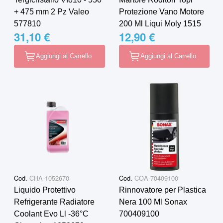
+ 475 mm 2 Pz Valeo
Protezione Vano Motore
577810
200 Ml Liqui Moly 1515
31,10 €
12,90 €
Aggiungi al Carrello
Aggiungi al Carrello
Cod.
CHA-1052670
Cod.
COA-70409100
Liquido Protettivo
Rinnovatore per Plastica
Refrigerante Radiatore
Nera 100 Ml Sonax
Coolant Evo Ll -36°C
700409100