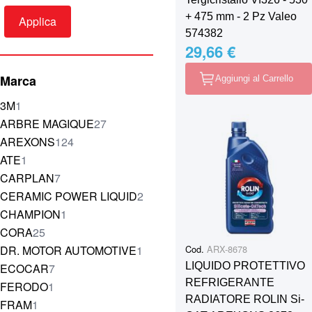
+ 475 mm - 2 Pz Valeo
Applica
574382
29,66 €
Marca
Aggiungi al Carrello
elemento
3M
1
elementi
ARBRE MAGIQUE
27
elementi
AREXONS
124
elemento
ATE
1
elementi
CARPLAN
7
elementi
CERAMIC POWER LIQUID
2
elemento
CHAMPION
1
elementi
CORA
25
elemento
DR. MOTOR AUTOMOTIVE
1
Cod.
ARX-8678
elementi
LIQUIDO PROTETTIVO
ECOCAR
7
REFRIGERANTE
elemento
FERODO
1
RADIATORE ROLIN Si-
elemento
FRAM
1