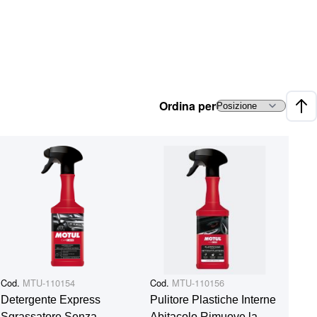
Ordina per
Impo
Cod.
MTU-110154
Cod.
MTU-110156
Detergente Express
Pulitore Plastiche Interne
Sgrassatore Senza
Abitacolo Rimuove la