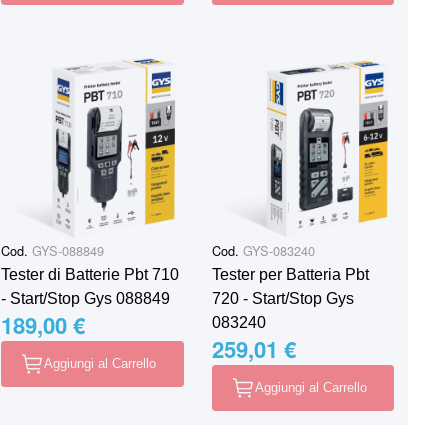
Cod.
GYS-088849
Cod.
GYS-083240
Tester di Batterie Pbt 710
Tester per Batteria Pbt
- Start/Stop Gys 088849
720 - Start/Stop Gys
189,00 €
083240
259,01 €
Aggiungi al Carrello
Aggiungi al Carrello