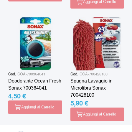
Aggiungi al Carrello
Cod.
COA-700364041
Cod.
COA-700428100
Deodorante Ocean Fresh
Spugna Lavaggio in
Sonax 700364041
Microfibra Sonax
4,50 €
700428100
5,90 €
Aggiungi al Carrello
Aggiungi al Carrello