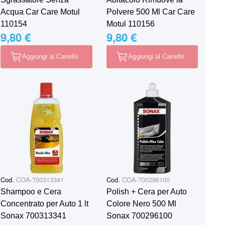
Acqua Car Care Motul
Polvere 500 Ml Car Care
110154
Motul 110156
9,80 €
9,80 €
Aggiungi al Carrello
Aggiungi al Carrello
Cod.
COA-700313341
Cod.
COA-700296100
Shampoo e Cera
Polish + Cera per Auto
Concentrato per Auto 1 lt
Colore Nero 500 Ml
Sonax 700313341
Sonax 700296100