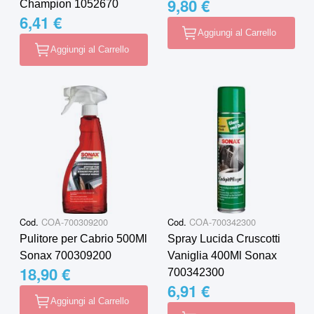
9,80 €
Champion 1052670
6,41 €
Aggiungi al Carrello
Aggiungi al Carrello
Cod.
COA-700309200
Cod.
COA-700342300
Pulitore per Cabrio 500Ml
Spray Lucida Cruscotti
Sonax 700309200
Vaniglia 400Ml Sonax
18,90 €
700342300
6,91 €
Aggiungi al Carrello