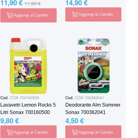
11,90 €
14,90 €
Special Price
Regular Price
11,90 €
Aggiungi al Carrello
Aggiungi al Carrello
Cod.
COA-700160500
Cod.
COA-700362041
Lavavetri Lemon Rocks 5
Deodorante Alm Sommer
Litri Sonax 700160500
Sonax 700362041
9,80 €
4,50 €
Aggiungi al Carrello
Aggiungi al Carrello