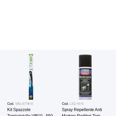
Cod.
VAL-577810
Cod.
LIQ-1515
Kit Spazzole
Spray Repellente Anti
Tergicristallo Vf810 - 550
Martore Roditori Topi