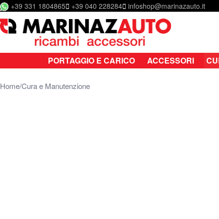
+39 331 1804865
+39 040 228284
infoshop@marinazauto.it
Salta al contenuto
PORTAGGIO E CARICO
ACCESSORI
CU
Home
Cura e Manutenzione