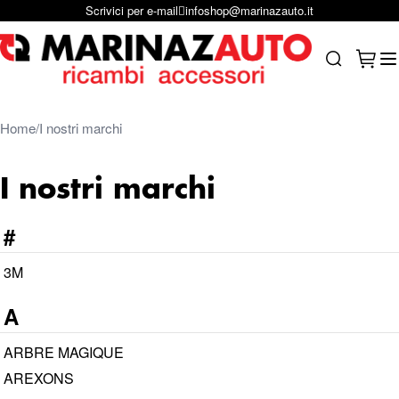
Scrivici per e-mail
infoshop@marinazauto.it
Salta al contenuto
Carrel
Search
Home
I nostri marchi
I nostri marchi
#
3M
A
ARBRE MAGIQUE
AREXONS