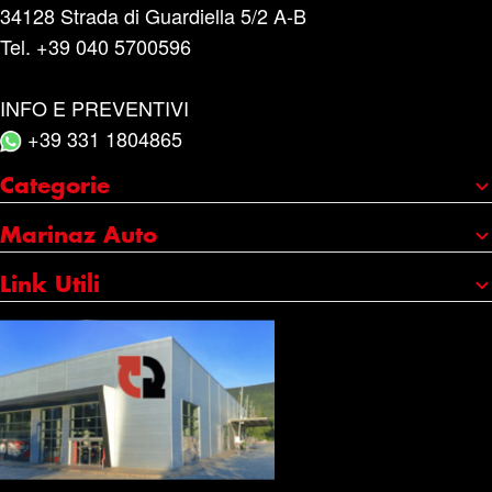
34128 Strada di Guardiella 5/2 A-B
Tel. +39 040 5700596
INFO E PREVENTIVI
+39 331 1804865
Categorie
Portaggio e carico
Marinaz Auto
Accessori
Chi siamo
Link Utili
Cura e manutenzione
I nostri marchi
Credits
Catene da neve
Servizi
Copyright
Olio e additivi
Contatti
Condizioni generali
Outlet
Punti vendita
Resi e Rimborsi
Schede di sicurezza