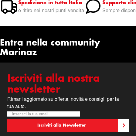
Spedizione in tutta Italia
Supporto clie
o ritiro nei nostri punti vendita
Sempre disponi
Entra nella community
Marinaz
Iscriviti alla nostra
newsletter
Rimani aggiornato su offerte, novità e consigli per la
tua auto.
Iscriviti alla nostra Newsletter:
Newsletter
Iscriviti alla Newsletter