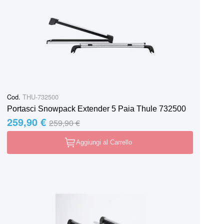
Cod.
THU-732500
Portasci Snowpack Extender 5 Paia Thule 732500
259,90 €
Special Price
Regular Price
259,90 €
Aggiungi al Carrello