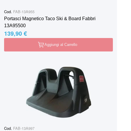
Cod.
FAB-13A955
Portasci Magnetico Taco Ski & Board Fabbri
13A95500
139,90 €
Aggiungi al Carrello
Cod.
FAB-13A997