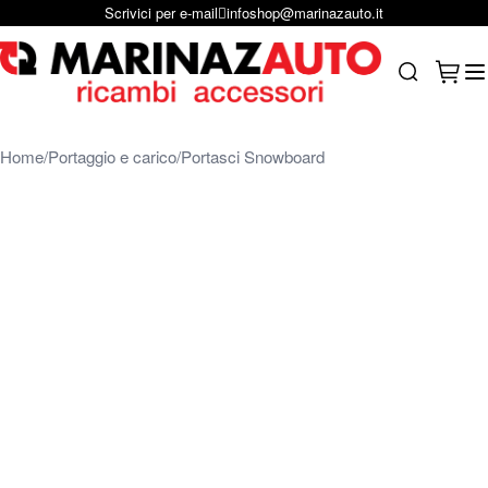
Scrivici per e-mail
infoshop@marinazauto.it
Salta al contenuto
Carrel
Search
Home
Portaggio e carico
Portasci Snowboard