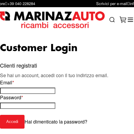
Scrivici per e-mail
infoshop@marinazauto.it
Salta al contenuto
Carrel
Search
Customer Login
Clienti registrati
Se hai un account, accedi con il tuo indirizzo email.
Email
Password
Hai dimenticato la password?
Accedi