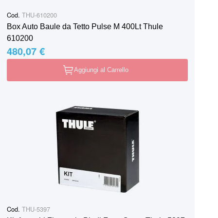
Cod.
THU-610200
Box Auto Baule da Tetto Pulse M 400Lt Thule
610200
480,07 €
Aggiungi al Carrello
Cod.
THU-5397