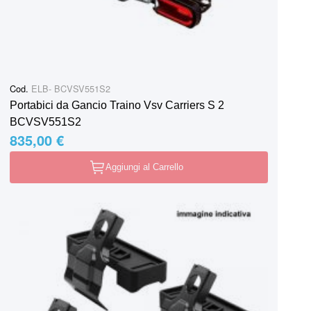
Cod.
ELB- BCVSV551S2
Portabici da Gancio Traino Vsv Carriers S 2
BCVSV551S2
835,00 €
Aggiungi al Carrello