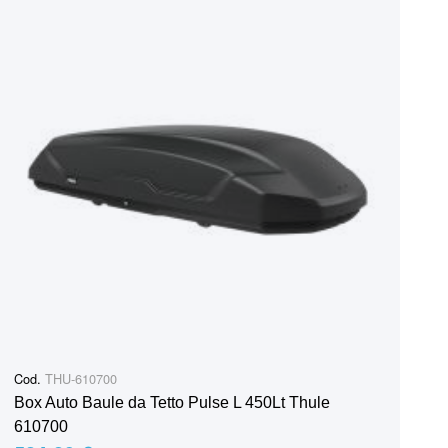
Cod.
THU-610700
Box Auto Baule da Tetto Pulse L 450Lt Thule
610700