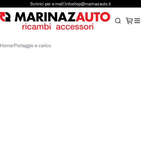
Scrivici per e-mail
infoshop@marinazauto.it
Salta al contenuto
Carrel
Search
Home
Portaggio e carico