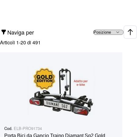
Naviga per
Impo
Articoli
1
-
20
di
491
Cod.
ELB-PRO91734
Porta Bici da Gancio Traino Diamant Sg2 Gold