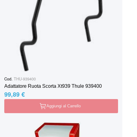
Cod.
THU-939400
Adattatore Ruota Scorta Xt939 Thule 939400
99,89 €
Aggiungi al Carrello