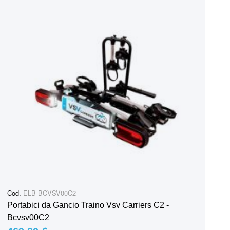
Cod.
ELB-BCVSV00C2
Portabici da Gancio Traino Vsv Carriers C2 -
Bcvsv00C2