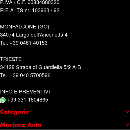
P.IVA / C.F. 00834880320
R.E.A. TS nr. 103963 / 92
MONFALCONE (GO)
34074 Largo dell’Anconetta 4
Tel. +39 0481 40153
TRIESTE
34128 Strada di Guardiella 5/2 A-B
Tel. +39 040 5700596
INFO E PREVENTIVI
+39 331 1804865
Categorie
Portaggio e carico
Marinaz Auto