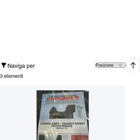
Naviga per
Impo
3
elementi