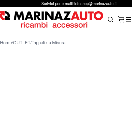
Scrivici per e-mail
infoshop@marinazauto.it
Salta al contenuto
Carrel
Search
Home
OUTLET
Tappeti su Misura