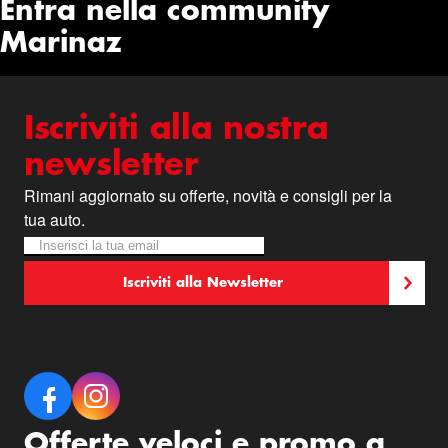
Entra nella community
Marinaz
Iscriviti alla nostra
newsletter
Rimani aggiornato su offerte, novità e consigli per la
tua auto.
Iscriviti alla nostra Newsletter:
Newsletter
Iscriviti alla Newsletter
Offerte veloci e promo a