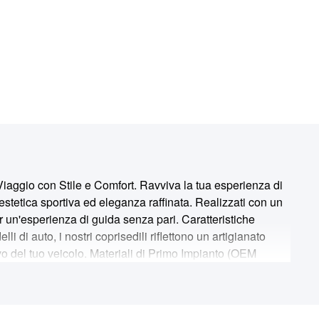
gio con Stile e Comfort. Ravviva la tua esperienza di
etica sportiva ed eleganza raffinata. Realizzati con un
per un'esperienza di guida senza pari. Caratteristiche
i di auto, i nostri coprisedili riflettono un artigianato
vo del tuo veicolo. Materiali di Primo Impianto (OEM
lizzati con materiali di prima qualita simili a quelli
on solo una qualita superiore, ma anche durata e
 versamenti, macchie e dalle sollecitazioni dell'uso