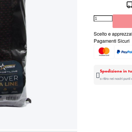
Scelto e apprezzat
Pagamenti Sicuri
Spedizione in tu
o ritiro nei nostri punti