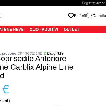
Registrati
Accedi
Preferiti
Carrello
Search
ATENE NEVE
OLIO - ADDITIVI
OUTLET
. prodotto
CPT-SCC200RD
Disponibile
oprisedile Anteriore
ne Carblix Alpine Line
d
 €
zioni
↓