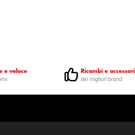
e e veloce
Ricambi e accessori
orni
dei migliori brand