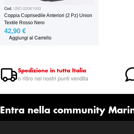
Cod.
UNO-2208/1003
Coppia Coprisedile Anteriori (2 Pz) Union
Textile Rosso Nero
42,90 €
Aggiungi al Carrello
Spedizione in tutta Italia
o ritiro nei nostri punti vendita
Entra nella community Mari