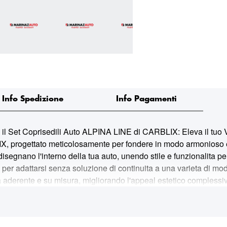
Info Spedizione
Info Pagamenti
t Coprisedili Auto ALPINA LINE di CARBLIX: Eleva il tuo Viag
, progettato meticolosamente per fondere in modo armonioso est
ridisegnano l'interno della tua auto, unendo stile e funzionalita 
 per adattarsi senza soluzione di continuita a una varieta di modell
ita aderente e su misura, migliorando l'appeal estetico complessi
li standard piu elevati. I nostri Coprisedili ALPINA LINE sono rea
er (OEM (materiali di primo impianto)) europeo. Cio garantisce n
li ALPINA LINE agiscono come uno scudo protettivo, difendendo da