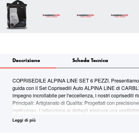
Descrizione
Scheda Tecnica
COPRISEDILE ALPINA LINE SET 6 PEZZI. Presentiamo il Se
guida con il Set Coprisedili Auto ALPINA LINE di CARBLIX
impegno incrollabile per l'eccellenza, i nostri coprisedili 
Principali: Artigianato di Qualita: Progettati con precisione
meticoloso. L'attenzione ai dettagli assicura una vestibil
(materiali di primo impianto)): Da CARBLIX, ci atteniamo ag
Leggi di più
utilizzati nei prodotti dell'Original Equipment Manufactur
resilienza. Protezione per Tutte le Stagioni: I Coprisedi