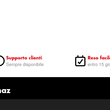
Supporto clienti
Reso facil
Sempre disponibile
entro 15 gi
naz