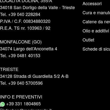
LOCALITÀ DOLINA, 355/A
Accessori
34018 San Dorligo della Valle - Trieste
Cura e manut
Tel. +39 040 228284
P.IVA / C.F. 00834880320
Catene da ne
R.E.A. TS nr. 103963 / 92
Olio e additivi
Outlet
MONFALCONE (GO)
34074 Largo dell’Anconetta 4
Schede di sic
Tel. +39 0481 40153
TRIESTE
34128 Strada di Guardiella 5/2 A-B
Tel. +39 040 5700596
INFO E PREVENTIVI
+39 331 1804865