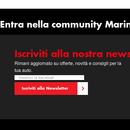
Entra nella community Mari
Iscriviti alla nostra news
Rimani aggiornato su offerte, novità e consigli per la
tua auto.
Iscriviti alla nostra Newsletter:
Newsletter
Iscriviti alla Newsletter