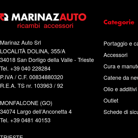
Categorie
Marinaz Auto Srl
Portaggio e c
LOCALITÀ DOLINA, 355/A
Accessori
34018 San Dorligo della Valle - Trieste
Cura e manut
Tel. +39 040 228284
P.IVA / C.F. 00834880320
Catene da ne
R.E.A. TS nr. 103963 / 92
Olio e additivi
Outlet
MONFALCONE (GO)
34074 Largo dell’Anconetta 4
Schede di sic
Tel. +39 0481 40153
TRIESTE