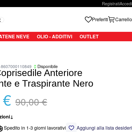
Registrati
Accedi
Preferiti
Carrello
Search
ATENE NEVE
OLIO - ADDITIVI
OUTLET
-8607000110849
Disponibile
oprisedile Anteriore
nte e Traspirante Nero
 €
Regular Price
90,00 €
zioni
↓
Spedito in 1-3 giorni lavorativi
Aggiungi alla lista desideri