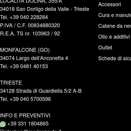
LOCALITÀ DOLINA, 355/A
Accessori
34018 San Dorligo della Valle - Trieste
Cura e manut
Tel. +39 040 228284
P.IVA / C.F. 00834880320
Catene da ne
R.E.A. TS nr. 103963 / 92
Olio e additivi
Outlet
MONFALCONE (GO)
34074 Largo dell’Anconetta 4
Schede di sic
Tel. +39 0481 40153
TRIESTE
34128 Strada di Guardiella 5/2 A-B
Tel. +39 040 5700596
INFO E PREVENTIVI
+39 331 1804865