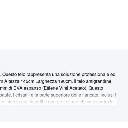
 telo rappresenta una soluzione professionale ed
60cm Altezza 145cm Larghezza 190cm. Il telo antigrandine
 5 mm di EVA espanso (Etilene Vinil Acetato). Questo
ule, i cristalli e la parte superiore delle fiancate, inclusi i
 resistenza agli impatti e una protezione efficace contro la
 protezione contro le intemperie e gli agenti esterni. -
 e con velocità di caduta fino a 70 km/h, garantendo una
ndine, il telo offre un'ottima difesa contro eventi