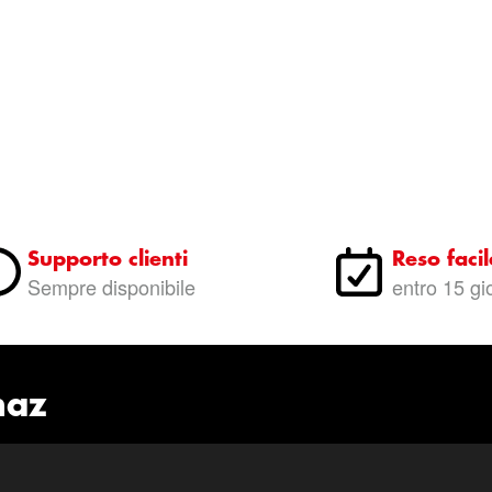
Supporto clienti
Reso facil
Sempre disponibile
entro 15 gi
naz