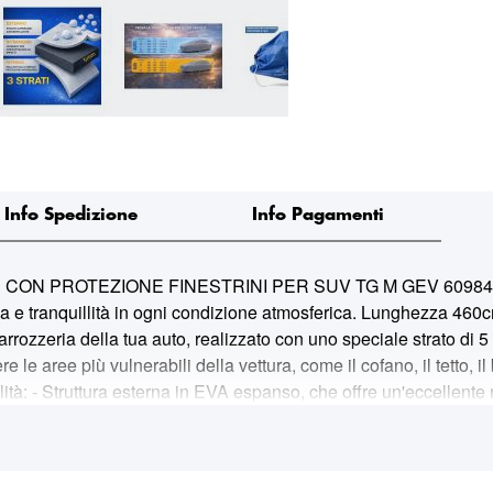
Info Spedizione
Info Pagamenti
PROTEZIONE FINESTRINI PER SUV TG M GEV 60984. Questo
ezza e tranquillità in ogni condizione atmosferica. Lunghezza 4
carrozzeria della tua auto, realizzato con uno speciale strato di
e aree più vulnerabili della vettura, come il cofano, il tetto, il ba
ualità: - Struttura esterna in EVA espanso, che offre un'eccellente
ico e impermeabile, queste fasce forniscono un ulteriore strato di
ggere l'auto da chicchi di grandine con un diametro fino a 11 mm
rse. - Protezione Completa: - Oltre alla protezione contro la gra