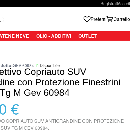
Registrati
Accedi
Preferiti
Carrello
Search
ATENE NEVE
OLIO - ADDITIVI
OUTLET
odotto
GEV-60984
Disponibile
tettivo Copriauto SUV
ine con Protezione Finestrini
 Tg M Gev 60984
0 €
VO COPRIAUTO SUV ANTIGRANDINE CON PROTEZIONE
 SUV TG M GEV 60984.