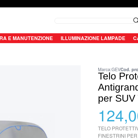
Search
RA E MANUTENZIONE
ILLUMINAZIONE LAMPADE
C
Marca:
GEV
Cod. pr
Telo Pro
Antigrand
per SUV
124,0
TELO PROTETTI
FINESTRINI PER