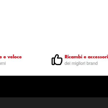
e e veloce
Ricambi e accessori
orni
dei migliori brand