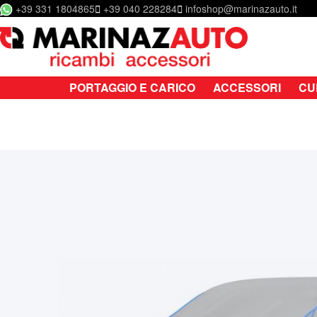
+39 331 1804865
+39 040 228284
infoshop@marinazauto.it
Salta al contenuto
PORTAGGIO E CARICO
ACCESSORI
CU