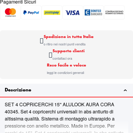
Pagamenti Sicuri
Spedizione in tutta Italia
o ritiro nei nostri punti vendita
Supporto clienti
contattaci ora
Reso facile e veloce
leggi le condizioni generali
Descrizione
SET 4 COPRICERCHI 15'' ALULOOK AURA CORA
40345. Set 4 copricerchi universali in abs antiurto di
altissima qualità. Sistema di montaggio ultrarapido a
pressione con anello metallico. Made in Europe. Per
cerchi da 15". Set 4 copricerchi universali. In abs antiurto