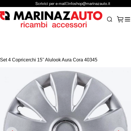
Scrivici per e-mail
infoshop@marinazauto.it
Salta al contenuto
Carrel
Search
Set 4 Copricerchi 15'' Alulook Aura Cora 40345