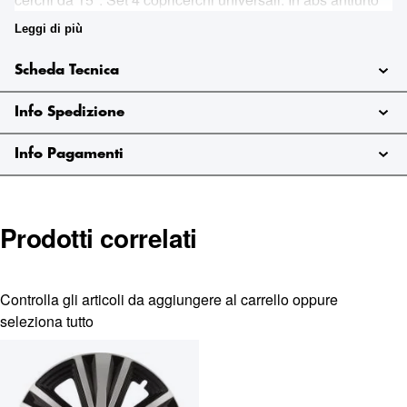
di altissima qualità. Sistema di montaggio ultrarapido a
Leggi di più
pressione con anello metallico. Per cerchi da 15".
Per
supporto all'acquisto contattare il servizio clienti.
Info e
Scheda Tecnica
Preventivi: infoshop@marinazauto.it - Whatsapp: (+39)
331 1804865
Info Spedizione
Info Pagamenti
Prodotti correlati
Controlla gli articoli da aggiungere al carrello oppure
seleziona tutto