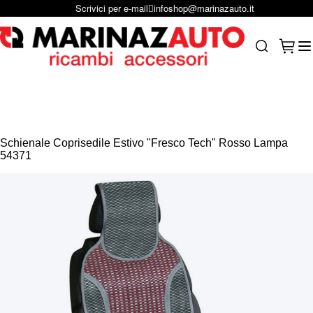
Scrivici per e-mail
infoshop@marinazauto.it
Salta al contenuto
Carrel
Search
Schienale Coprisedile Estivo "Fresco Tech" Rosso Lampa
54371