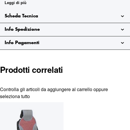
airbag laterali. Struttura del tessuto ventilata.
Per supporto
Leggi di più
all'acquisto contattare il servizio clienti.
Info e Preventivi:
infoshop@marinazauto.it - Whatsapp: (+39) 331 1804865
Scheda Tecnica
Info Spedizione
Info Pagamenti
Prodotti correlati
Controlla gli articoli da aggiungere al carrello oppure
seleziona tutto