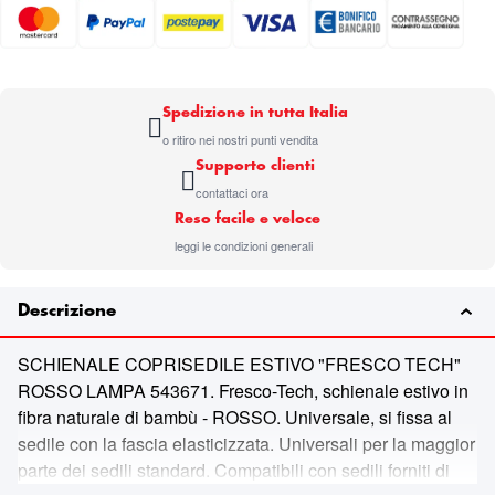
Spedizione in tutta Italia
o ritiro nei nostri punti vendita
Supporto clienti
contattaci ora
Reso facile e veloce
leggi le condizioni generali
Descrizione
SCHIENALE COPRISEDILE ESTIVO "FRESCO TECH"
ROSSO LAMPA 543671. Fresco-Tech, schienale estivo in
fibra naturale di bambù - ROSSO. Universale, si fissa al
sedile con la fascia elasticizzata. Universali per la maggior
parte dei sedili standard. Compatibili con sedili forniti di