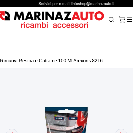
Scrivici per e-mail
infoshop@marinazauto.it
Salta al contenuto
Carrel
Search
Rimuovi Resina e Catrame 100 Ml Arexons 8216