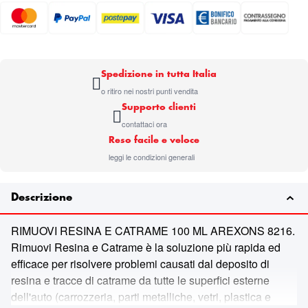
Spedizione in tutta Italia
o ritiro nei nostri punti vendita
Supporto clienti
contattaci ora
Reso facile e veloce
leggi le condizioni generali
Descrizione
RIMUOVI RESINA E CATRAME 100 ML AREXONS 8216.
Rimuovi Resina e Catrame è la soluzione più rapida ed
efficace per risolvere problemi causati dal deposito di
resina e tracce di catrame da tutte le superfici esterne
dell'auto (carrozzeria, parti metalliche, vetri, plastica e