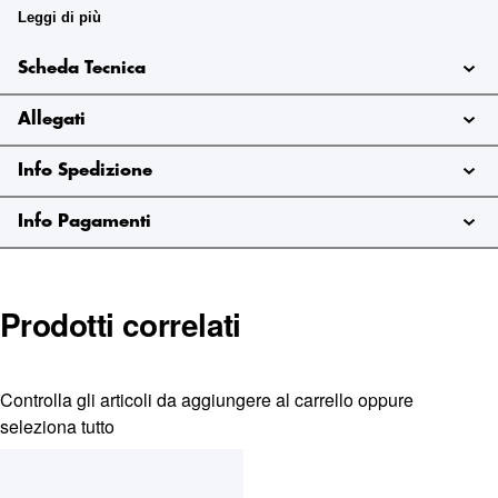
gomma). L'innovativa formulazione in gel consente inoltre
Leggi di più
di ottimizzare l'applicazione del prodotto, perché aderisce
sulle superfici da trattare senza colare, permettendo così di
Scheda Tecnica
raggiungere ogni angolo dell'auto evitando inutili sprechi.
Per supporto all'acquisto contattare il servizio clienti.
Info e
Allegati
Preventivi: infoshop@marinazauto.it - Whatsapp: (+39)
331 1804865
Info Spedizione
Info Pagamenti
Prodotti correlati
Controlla gli articoli da aggiungere al carrello oppure
seleziona tutto