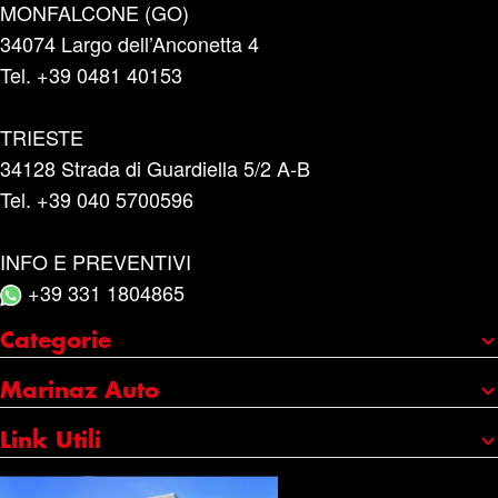
MONFALCONE (GO)
34074 Largo dell’Anconetta 4
Tel. +39 0481 40153
TRIESTE
34128 Strada di Guardiella 5/2 A-B
Tel. +39 040 5700596
INFO E PREVENTIVI
+39 331 1804865
Categorie
Portaggio e carico
Marinaz Auto
Accessori
Chi siamo
Link Utili
Cura e manutenzione
I nostri marchi
Credits