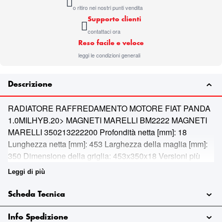
o ritiro nei nostri punti vendita
Supporto clienti
contattaci ora
Reso facile e veloce
leggi le condizioni generali
Descrizione
RADIATORE RAFFREDAMENTO MOTORE FIAT PANDA
1.0MILHYB.20> MAGNETI MARELLI BM2222 MAGNETI
MARELLI 350213222200 Profondità netta [mm]: 18
Lunghezza netta [mm]: 453 Larghezza della maglia [mm]:
350 Dimensione della griglia: 453x350x18 Versioni più
fredde: Alette del radiatore piegate meccanicamente
Leggi di più
Scheda Tecnica
Info Spedizione