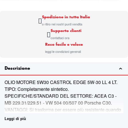
Spedizione in tutta Italia
o ritiro nei nostri punti vendita
Supporto clienti
contattaci ora
Reso facile e veloce
leggi le condizioni generali
Descrizione
OLIO MOTORE 5W30 CASTROL EDGE 5W-30 LL 4 LT.
TIPO: Completamente sintetico.
SPECIFICHE/STANDARD DEL SETTORE: ACEA C3 -
MB 229.31/229.51 - VW 504 00/507 00 Porsche C30.
VANTAGGI: Si trasforma per essere più resistente quando
la pressione è elevata, proteggendo il motore - Abbatte
Leggi di più
l’attrito che riduce la potenza del motore a qualsiasi regime