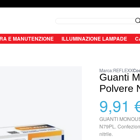
Search
RA E MANUTENZIONE
ILLUMINAZIONE LAMPADE
C
Marca:
REFLEXX
Cod
Guanti M
Polvere 
9,91 
GUANTI MONOUS
N79PL. Confezione
nitrile.