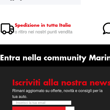
Spedizione in tutta Italia
o ritiro nei nostri punti vendita
Entra nella community Mari
Iscriviti alla nostra news
Rimani aggiornato su offerte, novità e consigli per la
tua auto.
Iscriviti alla nostra Newsletter:
Newsletter