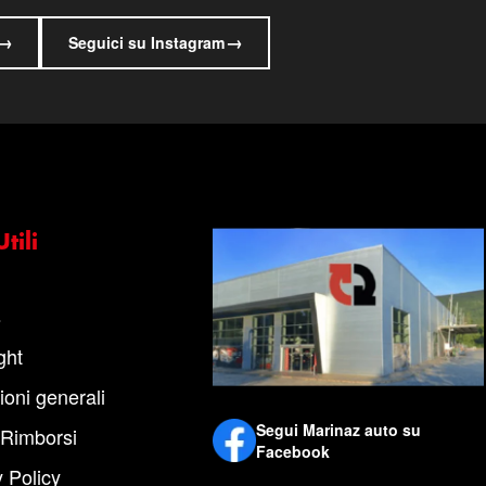
→
→
Seguici su Instagram
tili
s
ght
ioni generali
Segui Marinaz auto su
 Rimborsi
Facebook
 Policy