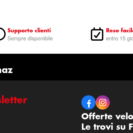
Supporto clienti
Reso facil
Sempre disponibile
entro 15 gi
naz
letter
Offerte vel
Le trovi su