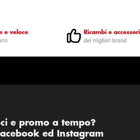
e e veloce
Ricambi e accessori
orni
dei migliori brand
oci e promo a tempo?
 Facebook ed Instagram