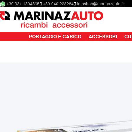
+39 331 1804865
+39 040 228284
infoshop@marinazauto.it
Salta al contenuto
PORTAGGIO E CARICO
ACCESSORI
CU