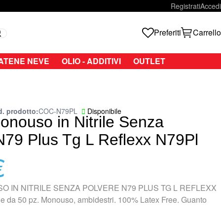
Registrati
Accedi
Preferiti
Carrello
Search
ATENE NEVE
OLIO - ADDITIVI
OUTLET
. prodotto
COC-N79PL
Disponibile
onouso in Nitrile Senza
N79 Plus Tg L Reflexx N79Pl
€
O IN NITRILE SENZA POLVERE N79 PLUS TG L REFLEXX
 da 50 pz. Monouso, ambidestri. 100% Latex Free. Guanto