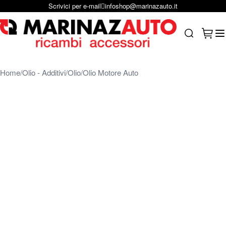
Scrivici su Whastapp
+39 331 1804865
Salta al contenuto
Carrel
Search
Home
Olio - Additivi
Olio
Olio Motore Auto