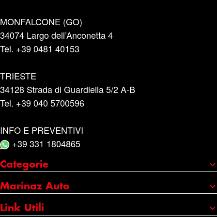
MONFALCONE (GO)
34074 Largo dell’Anconetta 4
Tel. +39 0481 40153
TRIESTE
34128 Strada di Guardiella 5/2 A-B
Tel. +39 040 5700596
INFO E PREVENTIVI
+39 331 1804865
Categorie
Portaggio e carico
Marinaz Auto
Accessori
Chi siamo
Link Utili