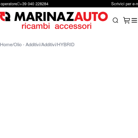
Scrivici per e-mail
infoshop@marinazauto.it
Salta al contenuto
Carrel
Search
Home
Olio - Additivi
Additivi
HYBRID