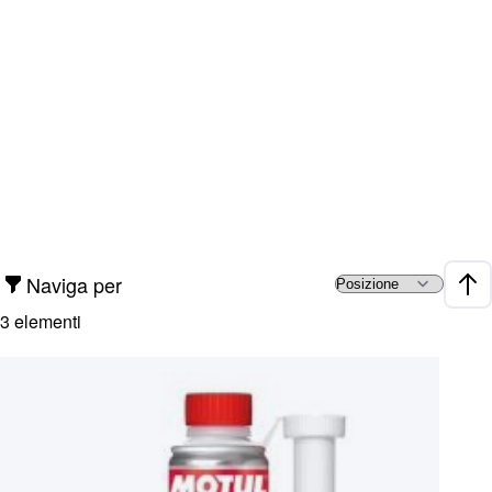
Naviga per
Impo
3
elementi