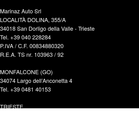
Marinaz Auto Srl
LOCALITÀ DOLINA, 355/A
34018 San Dorligo della Valle - Trieste
Tel. +39 040 228284
P.IVA / C.F. 00834880320
R.E.A. TS nr. 103963 / 92
MONFALCONE (GO)
34074 Largo dell’Anconetta 4
Tel. +39 0481 40153
TRIESTE
34128 Strada di Guardiella 5/2 A-B
Tel. +39 040 5700596