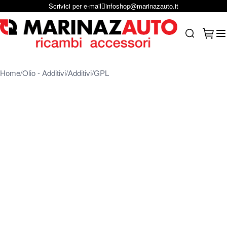
Scrivici per e-mail
infoshop@marinazauto.it
Salta al contenuto
Carrel
Search
Home
Olio - Additivi
Additivi
GPL