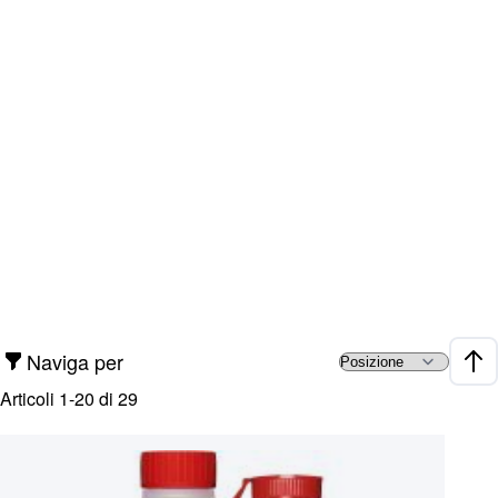
Naviga per
Impo
Articoli
1
-
20
di
29