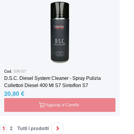
Cod.
SIN-S7
D.S.C. Diesel System Cleaner - Spray Pulizia
Collettori Diesel 400 Ml S7 Sintoflon S7
20,80 €
Aggiungi al Carrello
1
2
Tutti i prodotti
Pagina
Attualmente stai leggendo la pagina
Pagina
Pagina
Pagina
Successivo