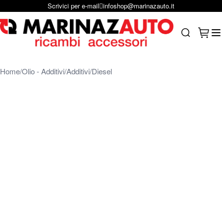
Scrivici su Whastapp
+39 331 1804865
Salta al contenuto
Carrel
Search
Home
Olio - Additivi
Additivi
Diesel