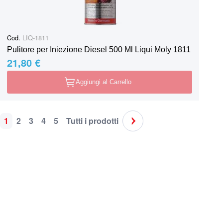
Cod.
LIQ-1811
Pulitore per Iniezione Diesel 500 Ml Liqui Moly 1811
21,80 €
Aggiungi al Carrello
1
2
3
4
5
Tutti i prodotti
Pagina
Attualmente stai leggendo la pagina
Pagina
Pagina
Pagina
Pagina
Pagina
Pagina
Successivo
Spedizione in tutta Italia
Supporto clie
o ritiro nei nostri punti vendita
Sempre disponi