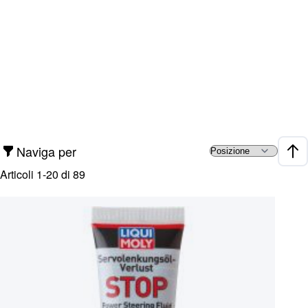
Naviga per
Impo
Articoli
1
-
20
di
89