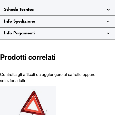
graffio. Con punta frangivetro da utilizzarsi in caso di
emergenza. 200 KG MAX.
Scheda Tecnica
Info Spedizione
Info Pagamenti
Prodotti correlati
Controlla gli articoli da aggiungere al carrello oppure
seleziona tutto