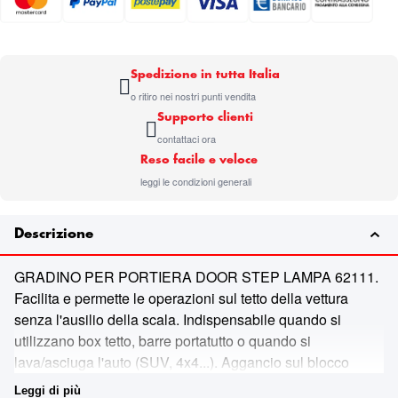
Spedizione in tutta Italia
o ritiro nei nostri punti vendita
Supporto clienti
contattaci ora
Reso facile e veloce
leggi le condizioni generali
Descrizione
GRADINO PER PORTIERA DOOR STEP LAMPA 62111.
Facilita e permette le operazioni sul tetto della vettura
senza l'ausilio della scala. Indispensabile quando si
utilizzano box tetto, barre portatutto o quando si
lava/asciuga l'auto (SUV, 4x4...). Aggancio sul blocco
portiera. In lega di alluminio con appoggio in gomma anti-
Leggi di più