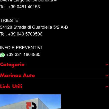
Tel. +39 0481 40153
TRIESTE
34128 Strada di Guardiella 5/2 A-B
Tel. +39 040 5700596
INFO E PREVENTIVI
+39 331 1804865
Categorie
Portaggio e carico
Marinaz Auto
Accessori
Chi siamo
Link Utili
Cura e manutenzione
I nostri marchi
Credits
Catene da neve
Servizi
Copyright