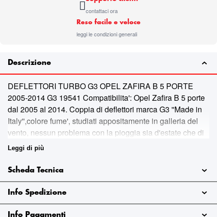
contattaci ora
Reso facile e veloce
leggi le condizioni generali
Descrizione
DEFLETTORI TURBO G3 OPEL ZAFIRA B 5 PORTE
2005-2014 G3 19541 Compatibilita': Opel Zafira B 5 porte
dal 2005 al 2014. Coppia di deflettori marca G3 ''Made in
Italy'',colore fume', studiati appositamente in galleria del
vento, nessun problema con la pioggia sia d'estate che di
inverno, favoriscono il naturale ricircolo dell'aria,
Leggi di più
impediscono l'appannamento dei vetri, si installano in 5
minuti senza forare nulla. NOTE: compatibili con tutte le
Scheda Tecnica
cilindrate e le versioni, anche familiari, benzina o diesel
del modello indicato, purche' con lo stesso numero di
Info Spedizione
porte.
Info Pagamenti