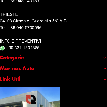
Tel. +39 0481 40153
TRIESTE
34128 Strada di Guardiella 5/2 A-B
Tel. +39 040 5700596
INFO E PREVENTIVI
+39 331 1804865
Categorie
Portaggio e carico
Marinaz Auto
Accessori
Chi siamo
Link Utili
Cura e manutenzione
I nostri marchi
Credits
Catene da neve
Servizi
Copyright
Olio e additivi
Contatti