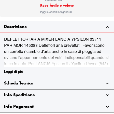
Reso facile e veloce
leggi le condizioni generali
Descrizione
DEFLETTORI ARIA MIXER LANCIA YPSILON 03>11
PARIMOR 145083 Deflettori aria brevettati. Favoriscono
un corretto ricambio d'aria anche in caso di pioggia ed
evitano l'appannamento dei vetri. Indispensabili quando si
fuma in auto. Per LANCIA Ypsilon II / Ypsilon Unyca (843)
03>. Deflettori aria brevettati Per LANCIA Ypsilon II /
Leggi di più
Ypsilon Unyca (843) 03> Favoriscono un corretto ricambio
d'aria anche in caso di pioggia Evitano l'appannamento
Scheda Tecnica
dei vetri Indispensabili quando si fuma in auto
Info Spedizione
Info Pagamenti