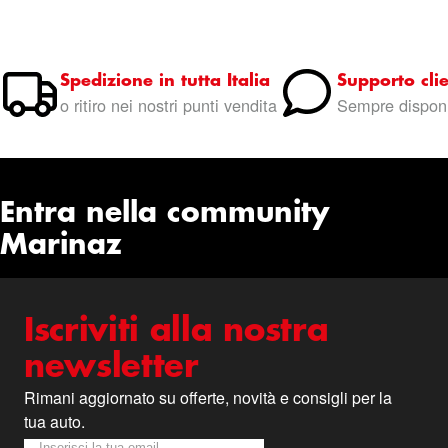
Spedizione in tutta Italia
Supporto clie
o ritiro nei nostri punti vendita
Sempre disponi
Entra nella community
Marinaz
Iscriviti alla nostra
newsletter
Rimani aggiornato su offerte, novità e consigli per la
tua auto.
Iscriviti alla nostra Newsletter:
Newsletter