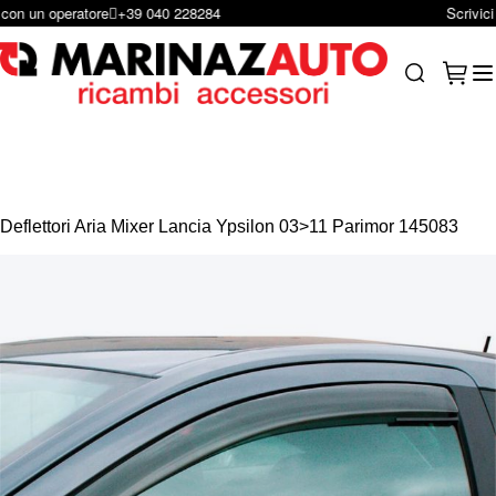
Scrivici per e-mail
infoshop@marinazauto.it
Salta al contenuto
Carrel
Search
Deflettori Aria Mixer Lancia Ypsilon 03>11 Parimor 145083