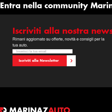
Entra nella community Mari
Iscriviti alla nostra news
Rimani aggiornato su offerte, novità e consigli per la
tua auto.
Iscriviti alla nostra Newsletter:
Newsletter
Iscriviti alla Newsletter