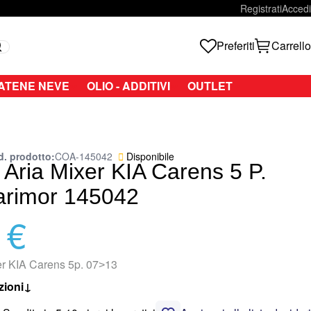
Registrati
Accedi
Preferiti
Carrello
Search
ATENE NEVE
OLIO - ADDITIVI
OUTLET
d. prodotto
COA-145042
Disponibile
i Aria Mixer KIA Carens 5 P.
arimor 145042
 €
xer KIA Carens 5p. 07˃13
zioni
↓