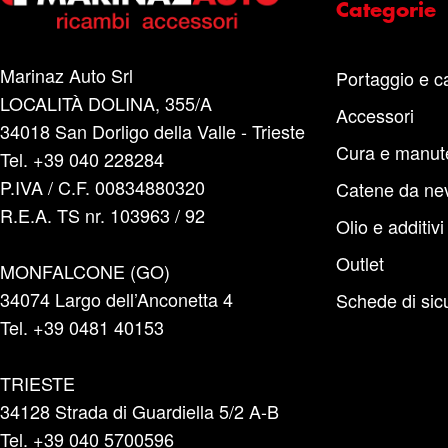
Categorie
Marinaz Auto Srl
Portaggio e c
LOCALITÀ DOLINA, 355/A
Accessori
34018 San Dorligo della Valle - Trieste
Cura e manut
Tel. +39 040 228284
P.IVA / C.F. 00834880320
Catene da ne
R.E.A. TS nr. 103963 / 92
Olio e additivi
Outlet
MONFALCONE (GO)
34074 Largo dell’Anconetta 4
Schede di sic
Tel. +39 0481 40153
TRIESTE
34128 Strada di Guardiella 5/2 A-B
Tel. +39 040 5700596