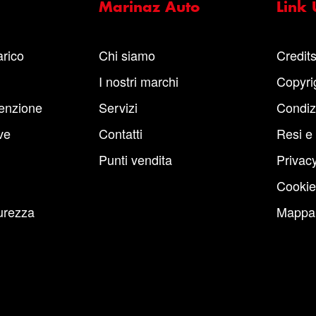
Marinaz Auto
Link U
arico
Chi siamo
Credit
I nostri marchi
Copyri
enzione
Servizi
Condiz
ve
Contatti
Resi e
Punti vendita
Privacy
Cookie
urezza
Mappa 