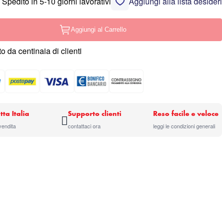
Spedito in 5-10 giorni lavorativi
Aggiungi alla lista desideri
Aggiungi al Carrello
o da centinaia di clienti
tta Italia
Supporto clienti
Reso facile e veloce
 vendita
contattaci ora
leggi le condizioni generali