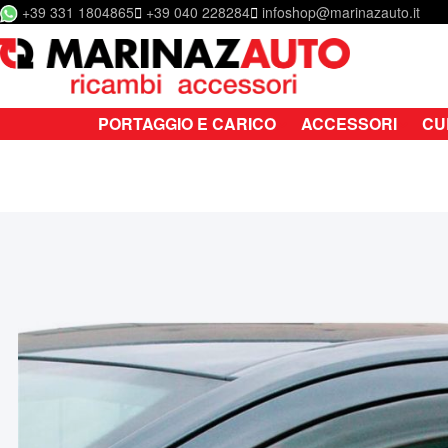
+39 331 1804865
+39 040 228284
infoshop@marinazauto.it
Salta al contenuto
PORTAGGIO E CARICO
ACCESSORI
CU