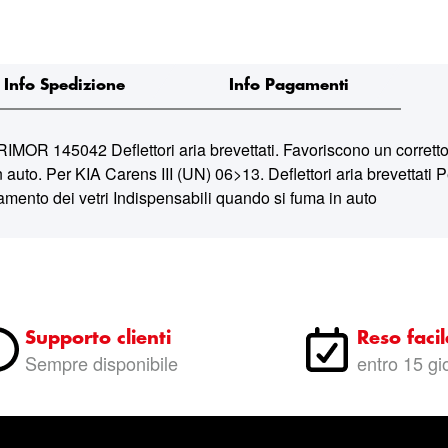
Info Spedizione
Info Pagamenti
5042 Deflettori aria brevettati. Favoriscono un corretto ri
 auto. Per KIA Carens III (UN) 06>13. Deflettori aria brevettati
amento dei vetri Indispensabili quando si fuma in auto
Supporto clienti
Reso facil
Sempre disponibile
entro 15 gi