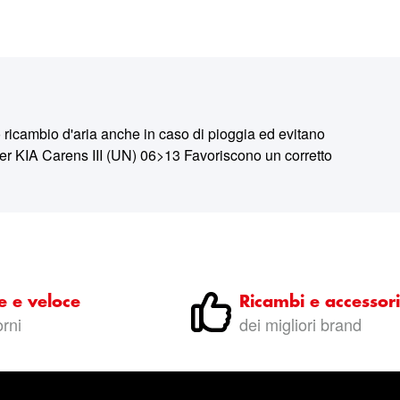
cambio d'aria anche in caso di pioggia ed evitano
 Per KIA Carens III (UN) 06>13 Favoriscono un corretto
e e veloce
Ricambi e accessori
orni
dei migliori brand