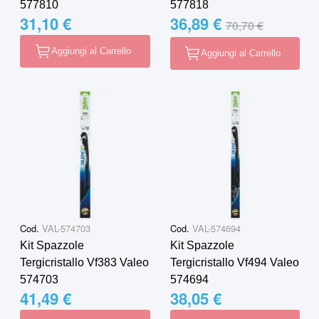
577810
577818
31,10 €
36,89 €
Special Price
Regular Price
70,70 €
Aggiungi al Carrello
Aggiungi al Carrello
Cod.
VAL-574703
Cod.
VAL-574694
Kit Spazzole
Kit Spazzole
Tergicristallo Vf383 Valeo
Tergicristallo Vf494 Valeo
574703
574694
41,49 €
38,05 €