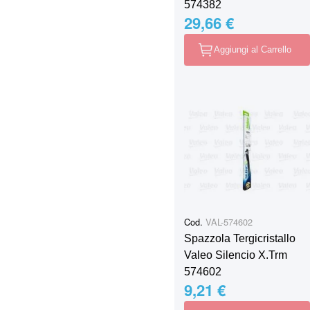
574382
29,66 €
Aggiungi al Carrello
Cod.
VAL-574602
Spazzola Tergicristallo
Valeo Silencio X.Trm
574602
9,21 €