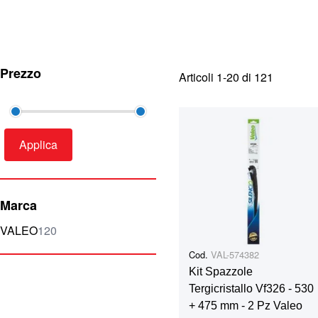
Prezzo
Articoli
1
-
20
di
121
Applica
Marca
elementi
VALEO
120
Cod.
VAL-574382
Kit Spazzole
Tergicristallo Vf326 - 530
+ 475 mm - 2 Pz Valeo