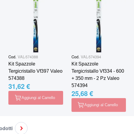
Cod.
VAL-574388
Cod.
VAL-574394
Kit Spazzole
Kit Spazzole
Tergicristallo Vf397 Valeo
Tergicristallo Vf334 - 600
574388
+ 350 mm - 2 Pz Valeo
31,62 €
574394
25,68 €
Aggiungi al Carrello
Aggiungi al Carrello
rodotti
do la pagina
agina
Pagina
Successivo