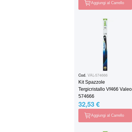
Aggiungi al Carrello
Cod.
VAL-574666
Kit Spazzole
Tergicristallo Vf466 Valeo
574666
32,53 €
Aggiungi al Carrello