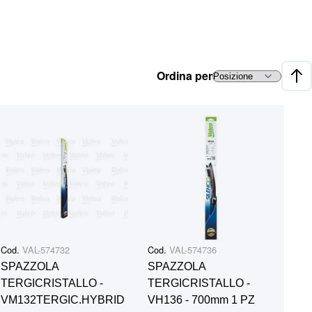
Ordina per
Impo
Cod.
VAL-574732
Cod.
VAL-574736
SPAZZOLA
SPAZZOLA
TERGICRISTALLO -
TERGICRISTALLO -
VM132TERGIC.HYBRID
VH136 - 700mm 1 PZ