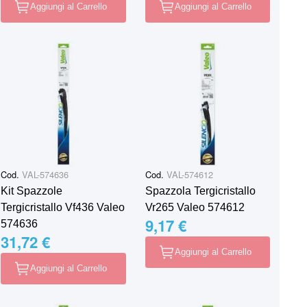
Aggiungi al Carrello
Aggiungi al Carrello
Cod.
VAL-574636
Cod.
VAL-574612
Kit Spazzole
Spazzola Tergicristallo
Tergicristallo Vf436 Valeo
Vr265 Valeo 574612
9,17 €
574636
31,72 €
Aggiungi al Carrello
Aggiungi al Carrello