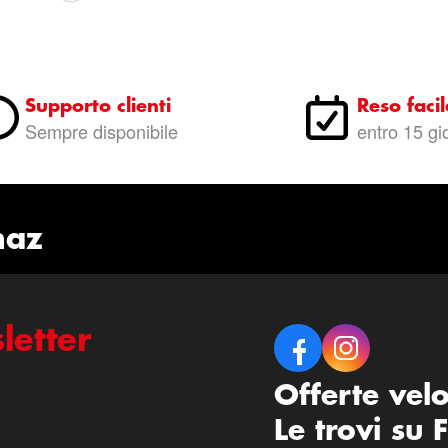
Supporto clienti
Reso facil
Sempre disponibile
entro 15 gi
naz
letter
Offerte vel
Le trovi su