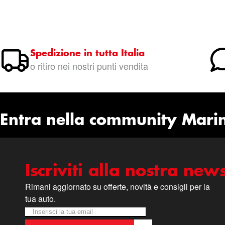
Spedizione in tutta Italia
o ritiro nei nostri punti vendita
Entra nella community Mari
Iscriviti alla nostra news
Rimani aggiornato su offerte, novità e consigli per la
tua auto.
Iscriviti alla nostra Newsletter:
Newsletter