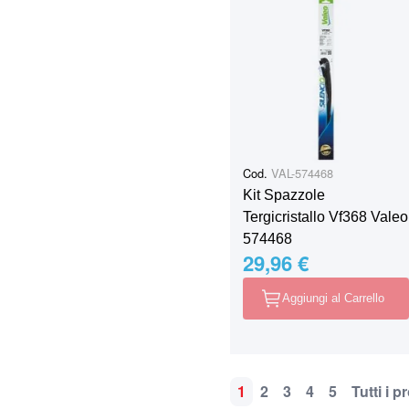
Cod.
VAL-574468
Kit Spazzole
Tergicristallo Vf368 Valeo
574468
29,96 €
Aggiungi al Carrello
1
2
3
4
5
Tutti i p
Pagina
Attualmente stai leggen
Pagina
Pagina
Pagina
Pagina
P