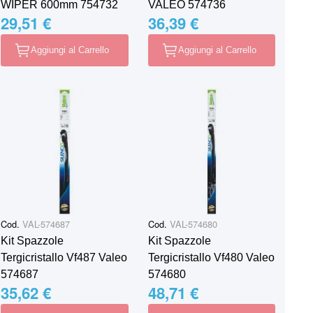
WIPER 600mm 754732
VALEO 574736
29,51 €
36,39 €
Aggiungi al Carrello
Aggiungi al Carrello
Cod.
VAL-574687
Cod.
VAL-574680
Kit Spazzole
Kit Spazzole
Tergicristallo Vf487 Valeo
Tergicristallo Vf480 Valeo
574687
574680
35,62 €
48,71 €