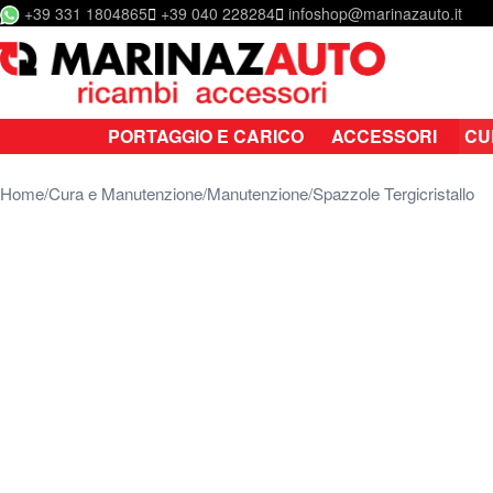
+39 331 1804865
+39 040 228284
infoshop@marinazauto.it
Salta al contenuto
PORTAGGIO E CARICO
ACCESSORI
CU
Home
Cura e Manutenzione
Manutenzione
Spazzole Tergicristallo