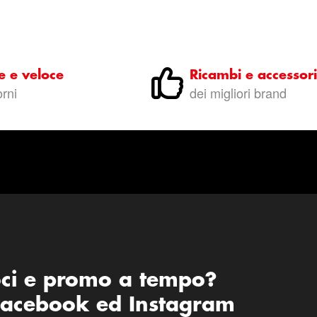
e e veloce
Ricambi e accessori
orni
dei migliori brand
oci e promo a tempo?
 Facebook ed Instagram