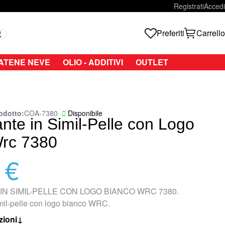
Registrati
Accedi
Preferiti
Carrello
Search
ATENE NEVE
OLIO - ADDITIVI
OUTLET
odotto
COA-7380
Disponibile
nte in Simil-Pelle con Logo
Wrc 7380
 €
N SIMIL-PELLE CON LOGO BIANCO WRC 7380.
imil-pelle con logo bianco WRC.
zioni
↓