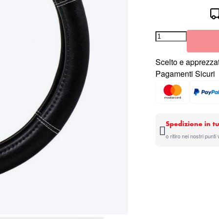
Scelto e apprezzat
Pagamenti Sicuri
Spedizione in tu
o ritiro nei nostri punti