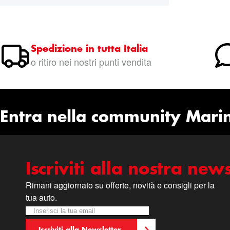
Spedizione in tutta Italia
o ritiro nei nostri punti vendita
Entra nella community Mari
Iscriviti alla nostra news
Rimani aggiornato su offerte, novità e consigli per la
tua auto.
Iscriviti alla nostra Newsletter:
Newsletter
Iscriviti alla Newsletter