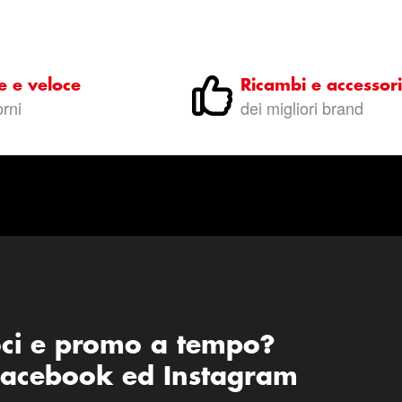
e e veloce
Ricambi e accessori
orni
dei migliori brand
oci e promo a tempo?
 Facebook ed Instagram