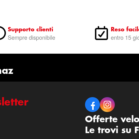
Supporto clienti
Reso facil
Sempre disponibile
entro 15 gi
naz
letter
Offerte vel
Le trovi su