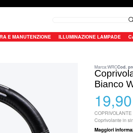
Search
RA E MANUTENZIONE
ILLUMINAZIONE LAMPADE
C
Marca:
WRC
Cod. pr
Coprivola
Bianco 
19,90
COPRIVOLANTE I
Coprivolante in s
Maggiori informa