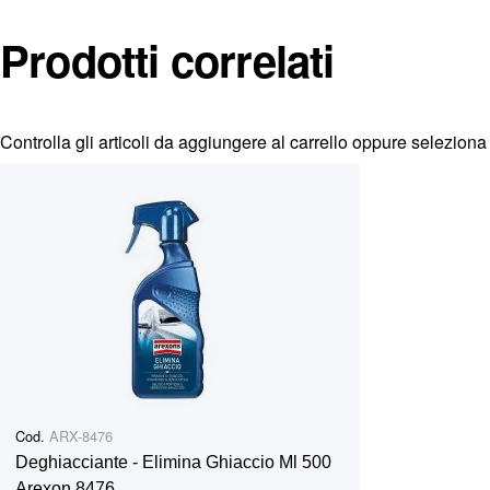
255/50R21 265/45R22 325/30R23 255/70R16 255/75R1
265/40R21 275/40R22 265/75R16 265/65R17 265/65R1
Prodotti correlati
285/35R22 275/60R17 275/65R18 295/45R19 275/50R2
295/40R22 285/65R17 285/50R20 285/45R21 305/40R2
315/35R21 325/35R22 315/40R21 335/35R22.
Per support
Controlla gli articoli da aggiungere al carrello oppure
seleziona 
Cod.
ARX-8476
Deghiacciante - Elimina Ghiaccio Ml 500
Arexon 8476