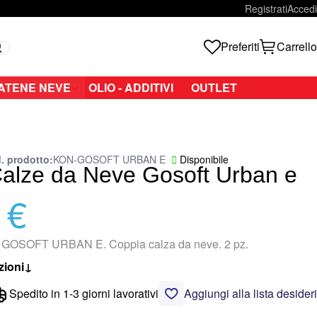
Registrati
Accedi
Preferiti
Carrello
Search
ATENE NEVE
OLIO - ADDITIVI
OUTLET
. prodotto
KON-GOSOFT URBAN E
Disponibile
alze da Neve Gosoft Urban e
 €
OSOFT URBAN E. Coppia calza da neve. 2 pz.
zioni
↓
Spedito in 1-3 giorni lavorativi
Aggiungi alla lista desideri