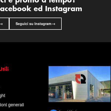
oci e promo a tempo?
 Facebook ed Instagram
→
→
Seguici su Instagram
tili
s
ght
ioni generali