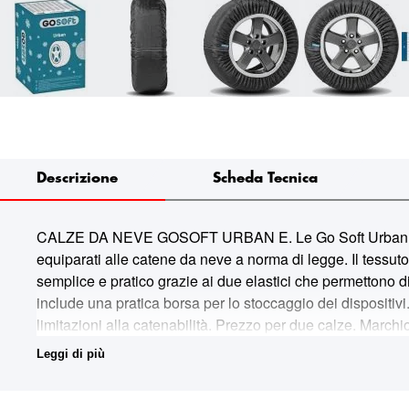
Descrizione
Scheda Tecnica
CALZE DA NEVE GOSOFT URBAN E. Le Go Soft Urban sono d
equiparati alle catene da neve a norma di legge. Il tessut
semplice e pratico grazie ai due elastici che permettono d
include una pratica borsa per lo stoccaggio dei dispositivi
limitazioni alla catenabilità. Prezzo per due calze. Ma
235/55R20 235/45R21 235/45R22 265/40R23 275/30R2
Leggi di più
265/75R15 235/80R16 245/65R17 245/60R18 245/55R1
255/45R22 305/30R23 245/70R16 245/75R17 255/65R1