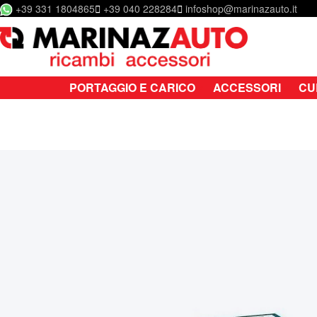
+39 331 1804865
+39 040 228284
infoshop@marinazauto.it
Salta al contenuto
PORTAGGIO E CARICO
ACCESSORI
CU