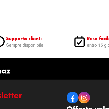
Supporto clienti
Reso facil
Sempre disponibile
entro 15 gi
naz
letter