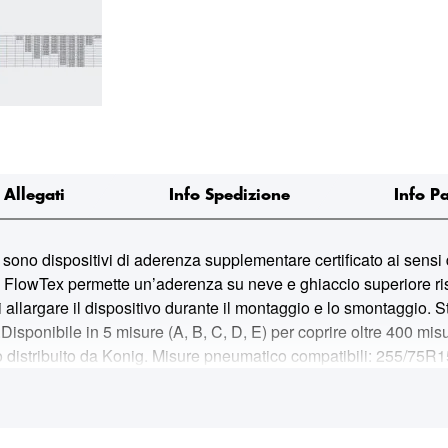
Allegati
Info Spedizione
Info P
ispositivi di aderenza supplementare certificato ai sensi 
o FlowTex permette un’aderenza su neve e ghiaccio superiore risp
i allargare il dispositivo durante il montaggio e lo smontaggio. 
.Disponibile in 5 misure (A, B, C, D, E) per coprire oltre 400 mi
rchio distribuito da Konig. Misure pneumatico compatibili: 25
4 265/70R15 235/75R16 235/70R17 235/65R18 235/65R19 23
9 245/50R20 245/45R21 255/40R22 295/35R23 235/85R16 24
8 255/55R19 255/55R20 255/45R21 265/40R22 305/35R23 24