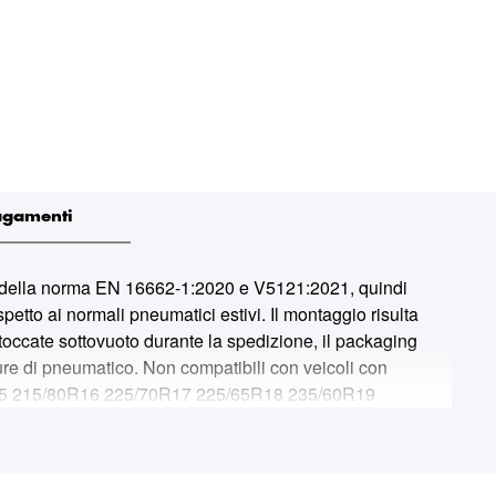
agamenti
della norma EN 16662-1:2020 e V5121:2021, quindi
etto ai normali pneumatici estivi. Il montaggio risulta
Stoccate sottovuoto durante la spedizione, il packaging
sure di pneumatico. Non compatibili con veicoli con
5/75R15 215/80R16 225/70R17 225/65R18 235/60R19
5/60R20 235/50R21 245/40R22 285/35R23 295/30R24
5/70R17 255/60R18 245/65R19 255/50R20 245/50R21
5/75R16 255/65R17 255/70R18 265/50R19 255/60R20