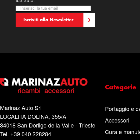
tua auto.
Iscriviti alla nostra Newsletter:
Newsletter
Iscriviti alla Newsletter
Categorie
Marinaz Auto Srl
Portaggio e c
LOCALITÀ DOLINA, 355/A
Accessori
34018 San Dorligo della Valle - Trieste
Cura e manut
Tel. +39 040 228284