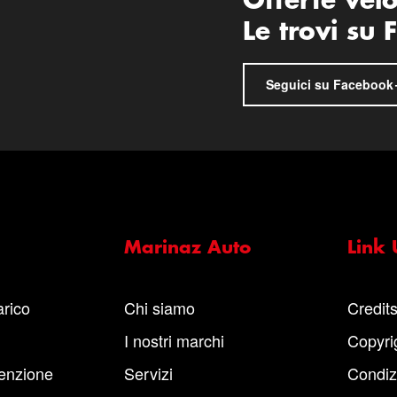
Offerte vel
Le trovi su
Seguici su Facebook
Marinaz Auto
Link U
arico
Chi siamo
Credit
I nostri marchi
Copyri
enzione
Servizi
Condiz