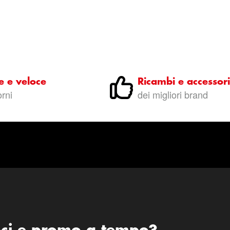
e e veloce
Ricambi e accessori
orni
dei migliori brand