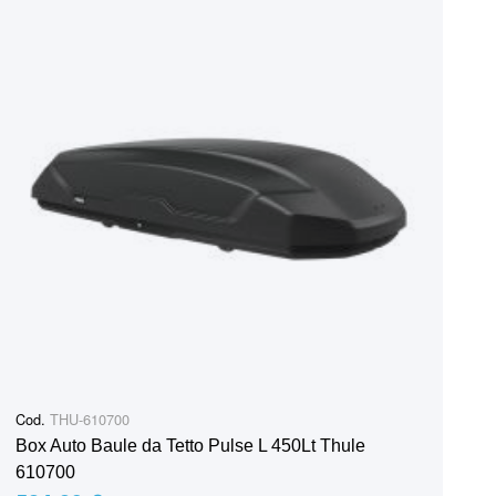
Cod.
THU-610700
Box Auto Baule da Tetto Pulse L 450Lt Thule
610700