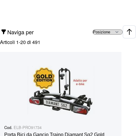
Naviga per
Impo
Articoli
1
-
20
di
491
Cod.
ELB-PRO91734
Porta Bici da Gancio Traino Diamant Sg2 Gold