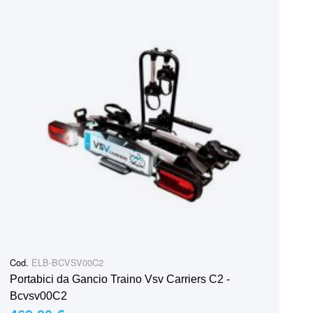
Cod.
ELB-BCVSV00C2
Portabici da Gancio Traino Vsv Carriers C2 -
Bcvsv00C2