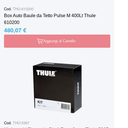
Cod.
THU-610200
Box Auto Baule da Tetto Pulse M 400Lt Thule
610200
480,07 €
Aggiungi al Carrello
Cod.
THU-5397