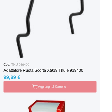
Cod.
THU-939400
Adattatore Ruota Scorta Xt939 Thule 939400
99,89 €
Aggiungi al Carrello