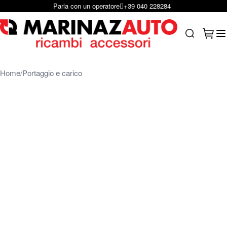
Scrivici su Whastapp
+39 331 1804865
Salta al contenuto
Carrel
Search
Home
Portaggio e carico