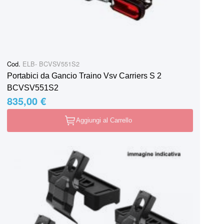
Cod.
ELB- BCVSV551S2
Portabici da Gancio Traino Vsv Carriers S 2
BCVSV551S2
835,00 €
Aggiungi al Carrello