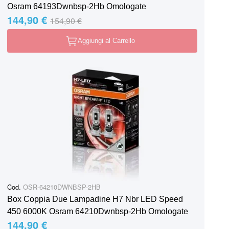
Osram 64193Dwnbsp-2Hb Omologate
144,90 €
Special Price
Regular Price
154,90 €
Aggiungi al Carrello
Cod.
OSR-64210DWNBSP-2HB
Box Coppia Due Lampadine H7 Nbr LED Speed
450 6000K Osram 64210Dwnbsp-2Hb Omologate
144,90 €