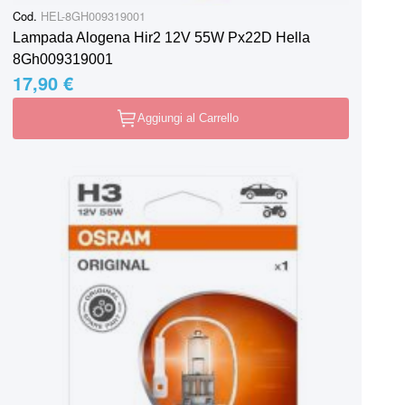
Cod.
HEL-8GH009319001
Lampada Alogena Hir2 12V 55W Px22D Hella
8Gh009319001
17,90 €
Aggiungi al Carrello