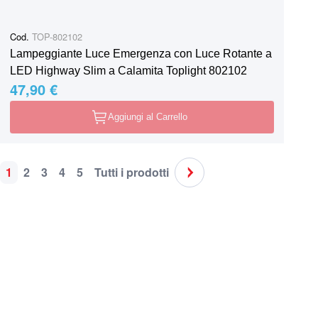
Cod.
TOP-802102
Lampeggiante Luce Emergenza con Luce Rotante a
LED Highway Slim a Calamita Toplight 802102
47,90 €
Aggiungi al Carrello
1
2
3
4
5
Tutti i prodotti
Pagina
Attualmente stai leggendo la pagina
Pagina
Pagina
Pagina
Pagina
Pagina
Pagina
Successivo
Spedizione in tutta Italia
Supporto clie
o ritiro nei nostri punti vendita
Sempre disponi