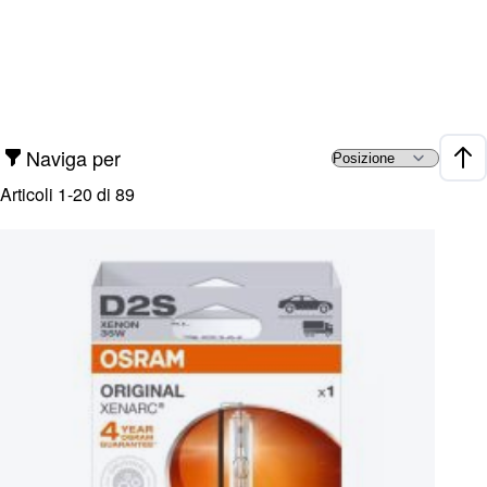
Naviga per
Impo
Articoli
1
-
20
di
89