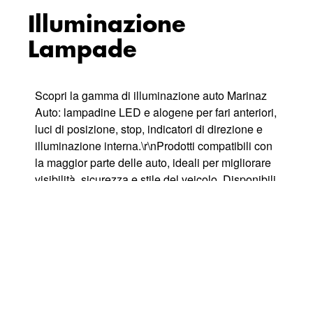
Illuminazione
Lampade
Scopri la gamma di illuminazione auto Marinaz
Auto: lampadine LED e alogene per fari anteriori,
luci di posizione, stop, indicatori di direzione e
illuminazione interna.\r\nProdotti compatibili con
la maggior parte delle auto, ideali per migliorare
visibilità, sicurezza e stile del veicolo. Disponibili
lampade per uso stradale e ricambi auto di
qualità, selezionati per garantire affidabilità e
lunga durata.\r\nAcquista online lampadine per
auto a prezzi competitivi con spedizione veloce
in tutta Italia. Marinaz Auto è il tuo punto di
riferimento per ricambi e accessori auto
professionali.